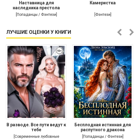
Наставница для
Камеристка
наследника престола
[Попаданцы / Фэнтези]
[Фэнтези]
ЛУЧШИЕ ОЦЕНКИ У КНИГИ
В разводе. Все пути ведут к
Бесплодная истинная для
тебе
распутного дракона
[Современные любовные
[Попаданцы / Фэнтези]