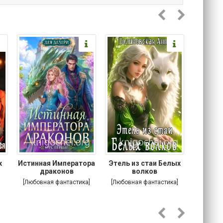
х
Истинная Императора
Этель из стаи Белых
Побег
я
драконов
волков
[Любовная фантастика]
[Любовная фантастика]
[Соврем
роман