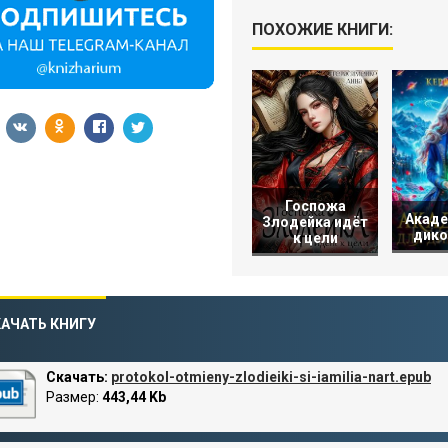
ПОХОЖИЕ КНИГИ:
Госпожа
Акаде
Злодейка идёт
дико
к цели
АЧАТЬ КНИГУ
Скачать:
protokol-otmieny-zlodieiki-si-iamilia-nart.epub
Размер:
443,44 Kb