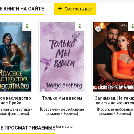
Е КНИГИ НА САЙТЕ
Смотреть все
ое наследство
Только мы вдвоем
Залимхан. На таки
исс Прайс
как ты не женятс
ивная фантастика /
[Современные любовные
[Короткие любовные
ная фантастика]
романы / Эротика]
романы / Эротика]
[за месяц]
Е ПРОСМАТРИВАЕМЫЕ