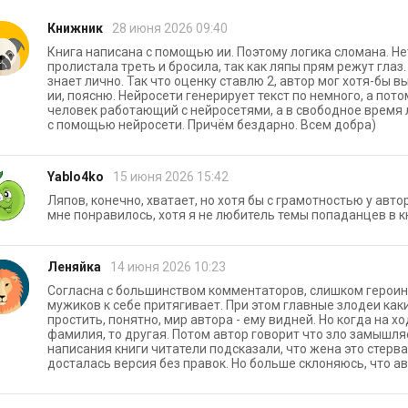
Книжник
28 июня 2026 09:40
Книга написана с помощью ии. Поэтому логика сломана. Нет
пролистала треть и бросила, так как ляпы прям режут глаз. 
знает лично. Так что оценку ставлю 2, автор мог хотя-бы вы
ии, поясню. Нейросети генерирует текст по немного, а пото
человек работающий с нейросетями, а в свободное время 
с помощью нейросети. Причём бездарно. Всем добра)
Yablo4ko
15 июня 2026 15:42
Ляпов, конечно, хватает, но хотя бы с грамотностью у авто
мне понравилось, хотя я не любитель темы попаданцев в к
Леняйка
14 июня 2026 10:23
Согласна с большинством комментаторов, слишком героиню
мужиков к себе притягивает. При этом главные злодеи ка
простить, понятно, мир автора - ему видней. Но когда на хо
фамилия, то другая. Потом автор говорит что зло замышля
написания книги читатели подсказали, что жена это стерв
досталась версия без правок. Но больше склоняюсь, что а