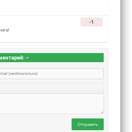
-1
нига!
ментарий:
Отправить