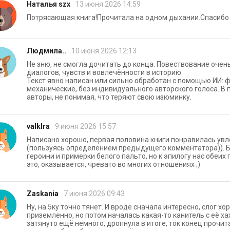
Наталья szx
13 июня 2026 14:59
Потрясающая книга!Прочитала на одном дыхании.Спасибо 
Людмила..
10 июня 2026 12:13
Не зню, не смогла дочитать до конца. Повествование очен
диалогов, чувств и вовлечённости в историю.
Текст явно написан или сильно обработан с помощью ИИ: 
механические, без индивидуального авторского голоса. В
авторы, не понимая, что теряют свою изюминку.
valkIra
9 июня 2026 15:57
Написано хорошо, первая половина книги понравилась увл
(пользуясь определением предыдущего комментатора)). 
героини и примерки белого пальто, но к эпилогу нас обеих 
это, оказывается, чревато во многих отношениях ;)
Zaskania
7 июня 2026 09:43
Ну, на 5ку точно тянет. И вроде сначала интересно, слог х
приземленно, но потом началась какая-то канитель с её хах
затянуто ещё немного, дропнула в итоге, ток конец прочитал