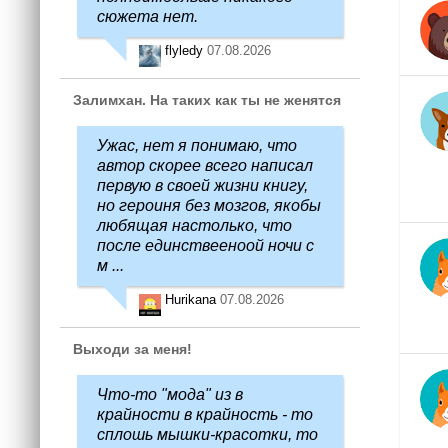
сюжета нет.
flyledy
07.08.2026
Залимхан. На таких как ты не женятся
Ужас, нет я понимаю, что
автор скорее всего написал
первую в своей жизни книгу,
но героиня без мозгов, якобы
любящая настолько, что
после единствееноой ночи с
м ...
Hurikana
07.08.2026
Выходи за меня!
Что-то "мода" из в
крайности в крайность - то
сплошь мышки-красотки, то