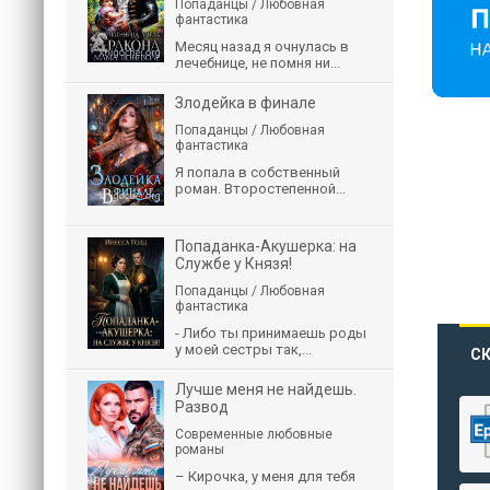
Попаданцы / Любовная
фантастика
Месяц назад я очнулась в
лечебнице, не помня ни...
Злодейка в финале
Попаданцы / Любовная
фантастика
Я попала в собственный
роман. Второстепенной...
Попаданка-Акушерка: на
Службе у Князя!
Попаданцы / Любовная
фантастика
- Либо ты принимаешь роды
у моей сестры так,...
СК
Лучше меня не найдешь.
Развод
Современные любовные
романы
– Кирочка, у меня для тебя