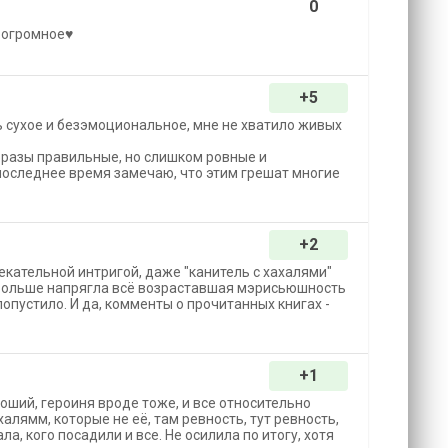
0
огромное♥️
+5
ь сухое и безэмоциональное, мне не хватило живых
фразы правильные, но слишком ровные и
 последнее время замечаю, что этим грешат многие
+2
екательной интригой, даже "канитель с хахалями"
Больше напрягла всё возраставшая мэрисьюшность
попустило. И да, комменты о прочитанных книгах -
+1
ороший, героиня вроде тоже, и все относительно
алямм, которые не её, там ревность, тут ревность,
а, кого посадили и все. Не осилила по итогу, хотя