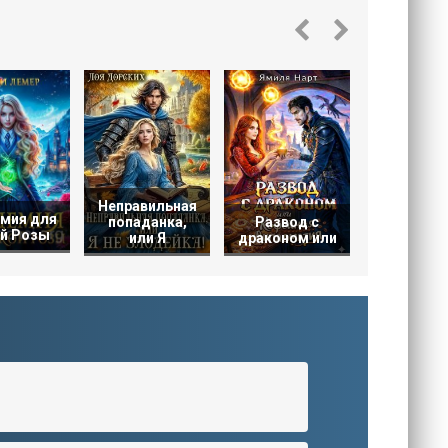
Выбо
злодейк
Дракона
Неправильная
мия для
попаданка,
Развод с
й Розы
или Я
драконом или