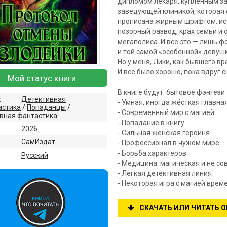
дипломом лекаря, купленным за
заведующей клиникой, которая е
прописана жирным шрифтом: ист
позорный развод, крах семьи и 
мегаполиса. И всё это — лишь 
и той самой «особенной» девушк
Но у меня, Лики, как бывшего вр
И всё было хорошо, пока вдруг с
Мой статус книги
В книге будут: бытовое фэнтези
:
Детективная
- Умная, иногда жёсткая главна
астика
/
Попаданцы
/
- Современный мир с магией
вная фантастика
- Попадание в книгу
2026
- Сильная женская героиня
СамИздат
- Профессионал в чужом мире
- Борьба характеров
:
Русский
- Медицина: магическая и не со
- Легкая детективная линия
- Некоторая игра с магией врем
СКАЧАТЬ ИЛИ ЧИТАТЬ 