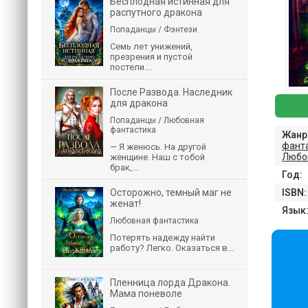
Бесплодная истинная для
распутного дракона
Попаданцы / Фэнтези
Семь лет унижений,
презрения и пустой
постели....
После Развода. Наследник
для дракона
Попаданцы / Любовная
фантастика
Жанр
фант
— Я женюсь. На другой
Любо
женщине. Наш с тобой
брак,...
Год:
Осторожно, темный маг не
ISBN:
женат!
Язык
Любовная фантастика
Потерять надежду найти
работу? Легко. Оказаться в...
Пленница лорда Дракона.
Мама поневоле