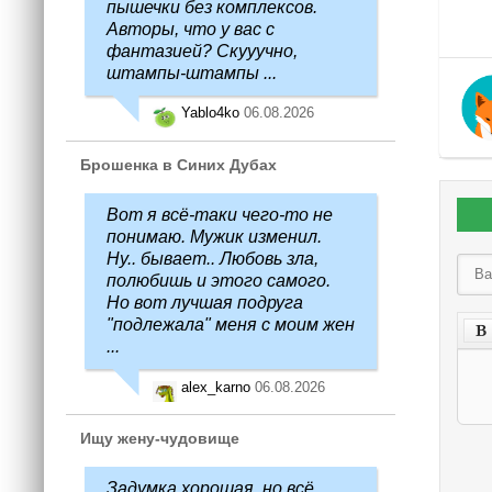
пышечки без комплексов.
Авторы, что у вас с
фантазией? Скууучно,
штампы-штампы ...
Yablo4ko
06.08.2026
Брошенка в Синих Дубах
Вот я всё-таки чего-то не
понимаю. Мужик изменил.
Ну.. бывает.. Любовь зла,
полюбишь и этого самого.
Но вот лучшая подруга
"подлежала" меня с моим жен
...
alex_karno
06.08.2026
Ищу жену-чудовище
Задумка хорошая, но всё