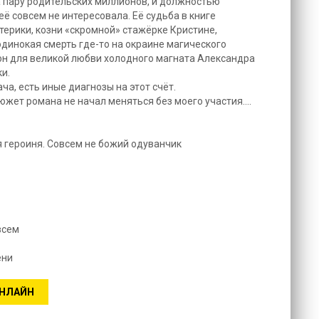
 пару родительских миллионов, и должностью
ё совсем не интересовала. Её судьба в книге
ерики, козни «скромной» стажёрке Кристине,
одинокая смерть где-то на окраине магического
фон для великой любви холодного магната Александра
и.
ача, есть иные диагнозы на этот счёт.
южет романа не начал меняться без моего участия....
я героиня. Совсем не божий одуванчик
всем
ени
ОНЛАЙН