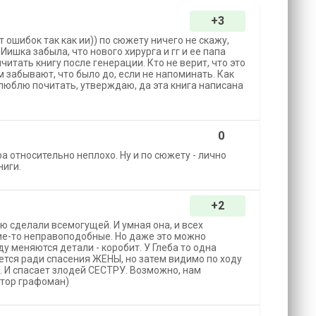
+3
 ошибок так как ии)) по сюжету ничего не скажу,
Иишка забыла, что нового хирурга и гг и ее папа
читать книгу после генерации. Кто не верит, что это
м забывают, что было до, если не напоминать. Как
люблю почитать, утверждаю, да эта книга написана
0
ра относительно неплохо. Ну и по сюжету - лично
ниги.
+2
 сделали всемогущей. И умная она, и всех
кие-то неправоподобные. Но даже это можно
ду меняются детали - коробит. У Глеба то одна
ется ради спасения ЖЕНЫ, но затем видимо по ходу
а. И спасает злодей СЕСТРУ. Возможно, нам
втор графоман)