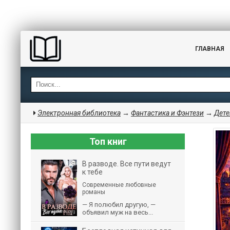
ГЛАВНАЯ
Электронная библиотека
→
Фантастика и Фэнтези
→
Дете
Топ книг
В разводе. Все пути ведут
к тебе
Современные любовные
романы
— Я полюбил другую, —
объявил муж на весь...