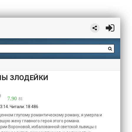
НЫ ЗЛОДЕЙКИ
7.90
81
3:14. Читали: 18 486
щенном глупому романтическому роману, я умерла и
шую жену главного героя этого романа.
ории Вороновой, избалованной светской львицы с