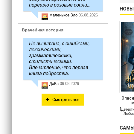
перешло в розовые сопли...
НОВЫ
Маленькое Зло
06.08.2026
Врачебная история
Не вычитана, с ошибками,
лексическими,
грамматическими,
стилистическими.
Впечатление, что первая
книга подростка.
ДаКа
06.08.2026
Опасн
Смотреть все
м
[Детект
Любов
САМЫ