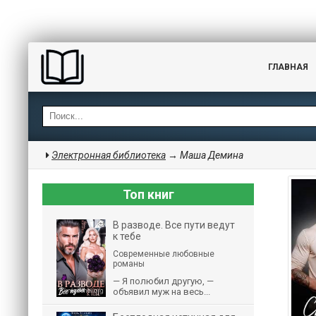
ГЛАВНАЯ
Электронная библиотека
→ Маша Демина
Топ книг
В разводе. Все пути ведут
к тебе
Современные любовные
романы
— Я полюбил другую, —
объявил муж на весь...