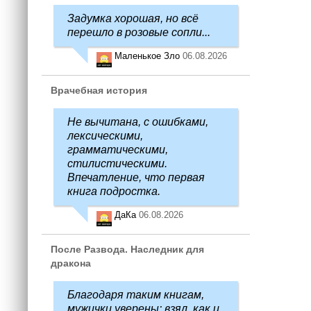
Задумка хорошая, но всё
перешло в розовые сопли...
Маленькое Зло
06.08.2026
Врачебная история
Не вычитана, с ошибками,
лексическими,
грамматическими,
стилистическими.
Впечатление, что первая
книга подростка.
ДаКа
06.08.2026
После Развода. Наследник для
дракона
Благодаря таким книгам,
мужички уверены: взял, как и