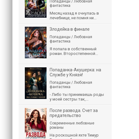
Попаданцы / Любовная
фантастика
Месяц назад я очнулась в
лечебнице, не помня ни...
Злодейка в финале
Попаданцы / Любовная
фантастика
Я попала в собственный
роман. Второстепенной...
Попаданка-Акушерка: на
Службе у Князя!
Попаданцы / Любовная
фантастика
- Либо ты принимаешь роды
у моей сестры так,...
После развода. Счет за
предательство
Современные любовные
романы
На роскошной яхте Тимур