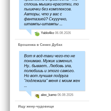
сплошь мышки-красотки, то
пышечки без комплексов.
Авторы, что у вас с
фантазией? Скууучно,
штампы-штампы ...
Yablo4ko
06.08.2026
Брошенка в Синих Дубах
Вот я всё-таки чего-то не
понимаю. Мужик изменил.
Ну.. бывает.. Любовь зла,
полюбишь и этого самого.
Но вот лучшая подруга
"подлежала" меня с моим жен
...
alex_karno
06.08.2026
Ищу жену-чудовище