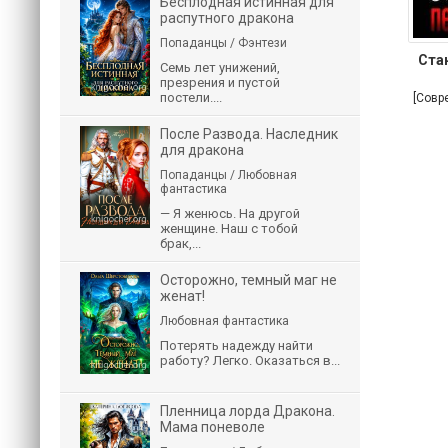
Бесплодная истинная для
распутного дракона
Попаданцы / Фэнтези
Ста
Семь лет унижений,
презрения и пустой
постели....
[Совр
После Развода. Наследник
для дракона
Попаданцы / Любовная
фантастика
— Я женюсь. На другой
женщине. Наш с тобой
брак,...
Осторожно, темный маг не
женат!
Любовная фантастика
Потерять надежду найти
работу? Легко. Оказаться в...
Пленница лорда Дракона.
Мама поневоле