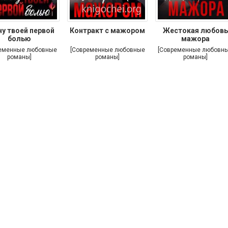
ну твоей первой
Контракт с мажором
Жестокая любовь
болью
мажора
еменные любовные
[Современные любовные
[Современные любовн
романы]
романы]
романы]