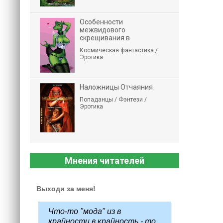
Особенности
межвидового
скрещивания в
Космическая фантастика /
Эротика
Наложницы Отчаяния
Попаданцы / Фэнтези /
Эротика
Мнения читателей
Выходи за меня!
Что-то "мода" из в
крайности в крайность - то