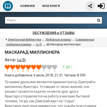
НОВИНКИ
МОИ КНИГИ
ОБСУЖДЕНИЯ и ОТЗЫВЫ
Электронная библиотека
→
Любовные романы
→
Современные
любовные романы
→
Lu Si
→ 🕮 Маскарад миллионера
МАСКАРАД МИЛЛИОНЕРА
Автор:
Lu Si
7.00
7
Книга добавлена: 6 июль 2018, 21:31. Читали: 8 590
Лучшими друзьями являются администратор Дмитрий и
миллионер Аристарх. Уставшие от своих жизней, они
решают провести неделю на месте друг друга.
Аристарх отправляется на работу в магазин бытовой
техники, тогда, как Дмитрий идет на "отдых".
Аристарху ещё пока неизвестно, что судьба подготовила