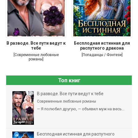
В разводе. Все пути ведут к
Бесплодная истинная для
тебе
распутного дракона
[Современные любовные
[Попаданцы / Фэнтези]
романы]
Топ книг
В разводе. Все пути ведут к тебе
Современные любовные романы
— Я полюбил другую, — объявил муж на весь...
Бесплодная истинная для распутного