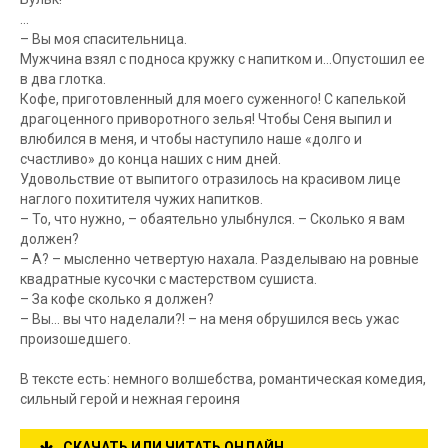
...
– Вы моя спасительница.
Мужчина взял с подноса кружку с напитком и…Опустошил ее
в два глотка.
Кофе, приготовленный для моего суженного! С капелькой
драгоценного приворотного зелья! Чтобы Сеня выпил и
влюбился в меня, и чтобы наступило наше «долго и
счастливо» до конца наших с ним дней.
Удовольствие от выпитого отразилось на красивом лице
наглого похитителя чужих напитков.
– То, что нужно, – обаятельно улыбнулся. – Сколько я вам
должен?
– А? – мысленно четвертую нахала. Разделываю на ровные
квадратные кусочки с мастерством сушиста.
– За кофе сколько я должен?
– Вы… вы что наделали?! – на меня обрушился весь ужас
произошедшего.
В тексте есть: немного волшебства, романтическая комедия,
сильный герой и нежная героиня
СКАЧАТЬ ИЛИ ЧИТАТЬ ОНЛАЙН