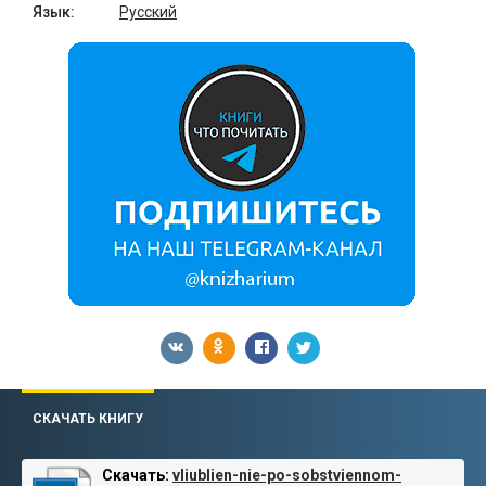
Язык:
Русский
СКАЧАТЬ КНИГУ
Скачать:
vliublien-nie-po-sobstviennom-