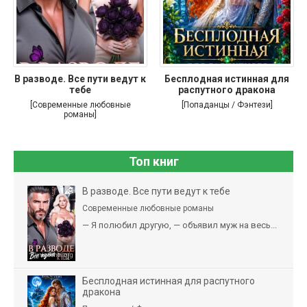
В разводе. Все пути ведут к
Бесплодная истинная для
тебе
распутного дракона
[Современные любовные
[Попаданцы / Фэнтези]
романы]
Топ книг
В разводе. Все пути ведут к тебе
Современные любовные романы
— Я полюбил другую, — объявил муж на весь...
Бесплодная истинная для распутного
дракона