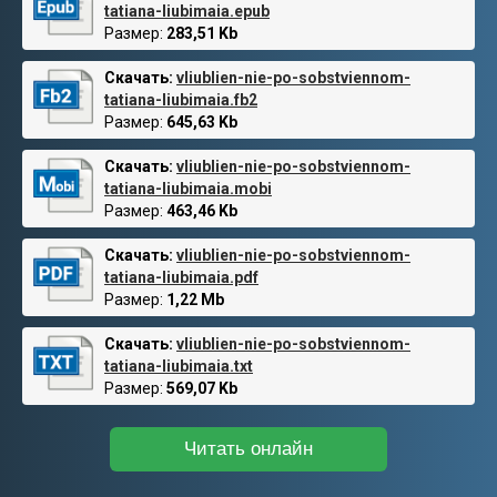
tatiana-liubimaia.epub
Размер:
283,51 Kb
Скачать:
vliublien-nie-po-sobstviennom-
tatiana-liubimaia.fb2
Размер:
645,63 Kb
Скачать:
vliublien-nie-po-sobstviennom-
tatiana-liubimaia.mobi
Размер:
463,46 Kb
Скачать:
vliublien-nie-po-sobstviennom-
tatiana-liubimaia.pdf
Размер:
1,22 Mb
Скачать:
vliublien-nie-po-sobstviennom-
tatiana-liubimaia.txt
Размер:
569,07 Kb
Читать онлайн