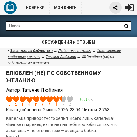
НОВИНКИ
МОИ КНИГИ
ОБСУЖДЕНИЯ и ОТЗЫВЫ
Электронная библиотека
→
Любовные романы
→
Современные
любовные романы
→
Татьяна Любимая
→ 🕮 Влюблен (не) по
собственному желанию
ВЛЮБЛЕН (НЕ) ПО СОБСТВЕННОМУ
ЖЕЛАНИЮ
Автор:
Татьяна Любимая
8.33
3
Книга добавлена: 2 июнь 2026, 23:04. Читали: 2 753
Капелька приворотного зелья. Всего лишь капелька!
«Выпьет паренек, взглянет на тебя и влюбится так, что
захочешь – не отвяжется» – обещала бабка.
Бульк!