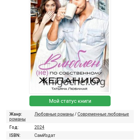
Мой статус книги
Жанр:
Любовные романы
/
Современные любовные
романы
Год:
2024
ISBN:
СамИздат