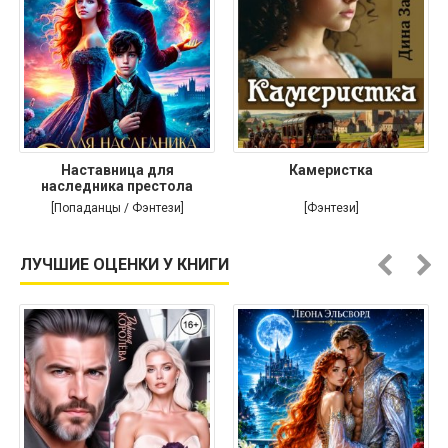
Наставница для
Камеристка
наследника престола
[Попаданцы / Фэнтези]
[Фэнтези]
ЛУЧШИЕ ОЦЕНКИ У КНИГИ