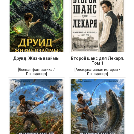
Друид. Жизнь взаймы
Второй шанс для Лекаря.
Том 1
[Боевая фантастика /
[Альтернативная история /
Попаданцы]
Попаданцы]