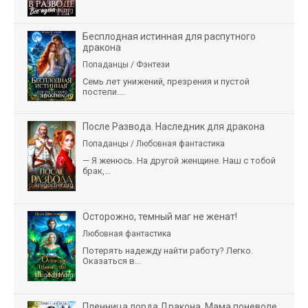
Бесплодная истинная для распутного
дракона
Попаданцы / Фэнтези
Семь лет унижений, презрения и пустой
постели....
После Развода. Наследник для дракона
Попаданцы / Любовная фантастика
— Я женюсь. На другой женщине. Наш с тобой
брак,...
Осторожно, темный маг не женат!
Любовная фантастика
Потерять надежду найти работу? Легко.
Оказаться в...
Пленница лорда Дракона. Мама поневоле