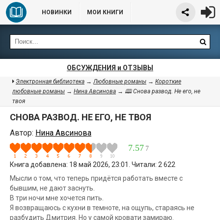
НОВИНКИ
МОИ КНИГИ
ОБСУЖДЕНИЯ и ОТЗЫВЫ
Электронная библиотека
→
Любовные романы
→
Короткие
любовные романы
→
Нина Авсинова
→ 🕮 Снова развод. Не его, не
твоя
СНОВА РАЗВОД. НЕ ЕГО, НЕ ТВОЯ
Автор:
Нина Авсинова
7.57
7
Книга добавлена: 18 май 2026, 23:01. Читали: 2 622
Мысли о том, что теперь придётся работать вместе с
бывшим, не дают заснуть.
В три ночи мне хочется пить.
Я возвращаюсь с кухни в темноте, на ощупь, стараясь не
разбудить Дмитрия. Но у самой кровати замираю.