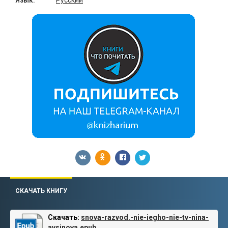
Язык:
Русский
СКАЧАТЬ КНИГУ
Скачать:
snova-razvod.-nie-iegho-nie-tv-nina-
avsinova.epub