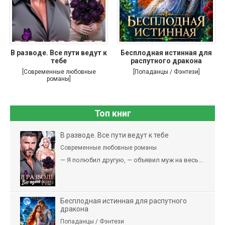
В разводе. Все пути ведут к
Бесплодная истинная для
тебе
распутного дракона
[Современные любовные
[Попаданцы / Фэнтези]
романы]
Топ книг
В разводе. Все пути ведут к тебе
Современные любовные романы
— Я полюбил другую, — объявил муж на весь...
Бесплодная истинная для распутного
дракона
Попаданцы / Фэнтези