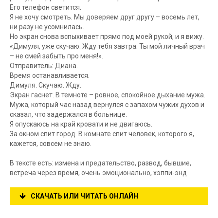
Его телефон светится.
Я не хочу смотреть. Мы доверяем друг другу – восемь лет,
ни разу не усомнилась.
Но экран снова вспыхивает прямо под моей рукой, и я вижу.
«Димуля, уже скучаю. Жду тебя завтра. Ты мой личный врач
– не смей забыть про меня!».
Отправитель: Диана.
Время останавливается.
Димуля. Скучаю. Жду.
Экран гаснет. В темноте – ровное, спокойное дыхание мужа.
Мужа, который час назад вернулся с запахом чужих духов и
сказал, что задержался в больнице.
Я опускаюсь на край кровати и не двигаюсь.
За окном спит город. В комнате спит человек, которого я,
кажется, совсем не знаю.
В тексте есть: измена и предательство, развод, бывшие,
встреча через время, очень эмоционально, хэппи-энд
СКАЧАТЬ ИЛИ ЧИТАТЬ ОНЛАЙН