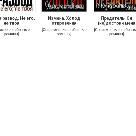
 развод. Не его,
Измена. Холод
Предатель. Он
не твоя
откровения
(не)достоин меня
роткие любовные
[Современные любовные
[Современные любовн
романы]
романы]
романы]