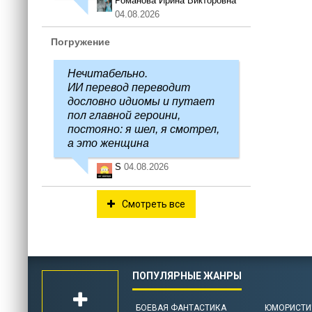
Романова Ирина Викторовна
04.08.2026
Погружение
Нечитабельно.
ИИ перевод переводит
дословно идиомы и путает
пол главной героини,
постояно: я шел, я смотрел,
а это женщина
S
04.08.2026
Смотреть все
БОЕВАЯ ФАНТАСТИКА
ЮМОРИСТИ