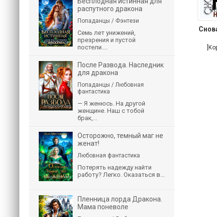
Бесплодная истинная для
распутного дракона
Попаданцы / Фэнтези
Снова
Семь лет унижений,
презрения и пустой
постели....
[Ко
После Развода. Наследник
для дракона
Попаданцы / Любовная
фантастика
— Я женюсь. На другой
женщине. Наш с тобой
брак,...
Осторожно, темный маг не
женат!
Любовная фантастика
Потерять надежду найти
работу? Легко. Оказаться в...
Пленница лорда Дракона.
Мама поневоле