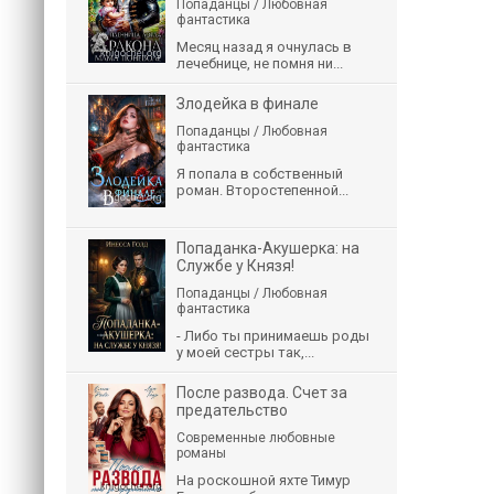
Попаданцы / Любовная
фантастика
Месяц назад я очнулась в
лечебнице, не помня ни...
Злодейка в финале
Попаданцы / Любовная
фантастика
Я попала в собственный
роман. Второстепенной...
Попаданка-Акушерка: на
Службе у Князя!
Попаданцы / Любовная
фантастика
- Либо ты принимаешь роды
у моей сестры так,...
После развода. Счет за
предательство
Современные любовные
романы
На роскошной яхте Тимур