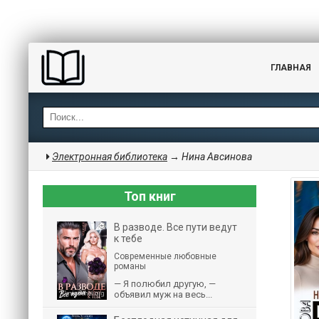
ГЛАВНАЯ
Электронная библиотека
→ Нина Авсинова
Топ книг
В разводе. Все пути ведут
к тебе
Современные любовные
романы
— Я полюбил другую, —
объявил муж на весь...