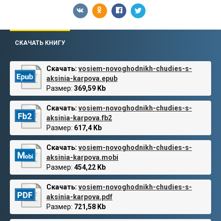
СКАЧАТЬ КНИГУ
Скачать:
vosiem-novoghodnikh-chudies-s-
aksinia-karpova.epub
Размер:
369,59 Kb
Скачать:
vosiem-novoghodnikh-chudies-s-
aksinia-karpova.fb2
Размер:
617,4 Kb
Скачать:
vosiem-novoghodnikh-chudies-s-
aksinia-karpova.mobi
Размер:
454,22 Kb
Скачать:
vosiem-novoghodnikh-chudies-s-
aksinia-karpova.pdf
Размер:
721,58 Kb