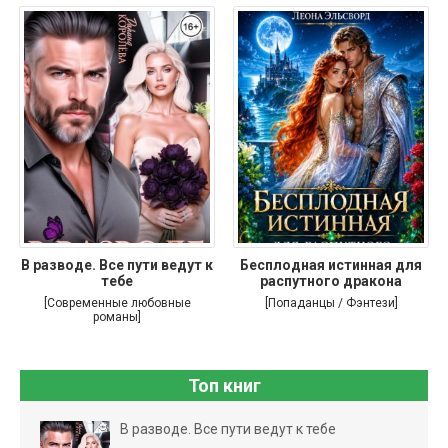
В разводе. Все пути ведут к
Бесплодная истинная для
тебе
распутного дракона
[Современные любовные
[Попаданцы / Фэнтези]
романы]
Топ книг
В разводе. Все пути ведут к тебе