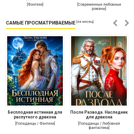
[Фэнтези]
[Современные любовные
романы]
[за месяц]
САМЫЕ ПРОСМАТРИВАЕМЫЕ
Бесплодная истинная для
После Развода. Наследник
распутного дракона
для дракона
[Попаданцы / Фэнтези]
[Попаданцы / Любовная
фантастика]