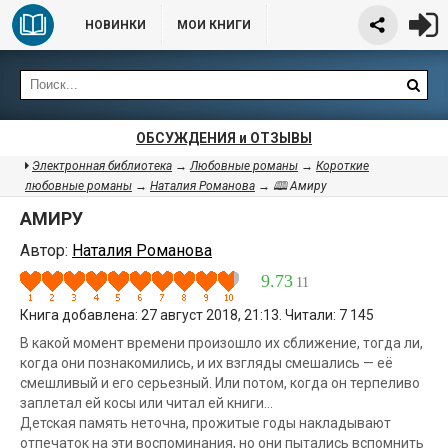
НОВИНКИ
МОИ КНИГИ
ОБСУЖДЕНИЯ и ОТЗЫВЫ
Электронная библиотека
→
Любовные романы
→
Короткие
любовные романы
→
Наталия Романова
→ 🕮 Амиру
АМИРУ
Автор:
Наталия Романова
9.73
11
Книга добавлена: 27 август 2018, 21:13. Читали: 7 145
В какой момент времени произошло их сближение, тогда ли,
когда они познакомились, и их взгляды смешались — её
смешливый и его серьезный. Или потом, когда он терпеливо
заплетал ей косы или читал ей книги…
Детская память неточна, прожитые годы накладывают
отпечаток на эти воспоминания, но они пытались вспомнить