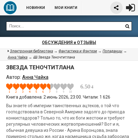
НОВИНКИ
МОИ КНИГИ
ОБСУЖДЕНИЯ и ОТЗЫВЫ
Электронная библиотека
→
Фантастика и Фэнтези
→
Попаданцы
→
Анна Чайка
→ 🕮 Звезда Теночтитлана
ЗВЕЗДА ТЕНОЧТИТЛАНА
Автор:
Анна Чайка
6.50
4
Книга добавлена: 2 июнь 2026, 23:00. Читали: 1 626
Вы знаете об империи таинственных ацтеков, о той что
господствовала в Северной Америке задолго до прихода
конкистадоров? Только то, что их боги жестоки и требуют
регулярных человеческих жертвоприношений? Вот и я,
обычная девушка из России - Арина Воронцова, знала
примерно столько же, когда насмешница судьба забросила