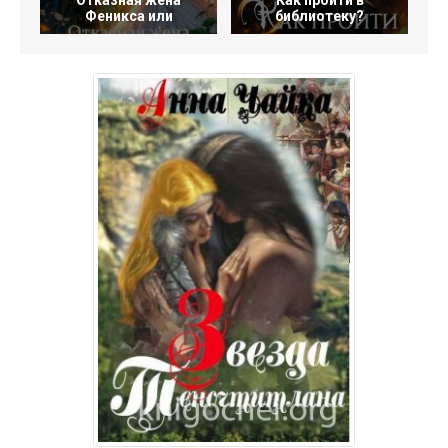
Отказная жена
Как пройти в
Феникса или
библиотеку?