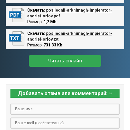
Скачать:
posliednii-arkhimagh-impierator-
andriei-orlov.pdf
Размер:
1,2 Mb
Скачать:
posliednii-arkhimagh-impierator-
andriei-orlov.txt
Размер:
731,33 Kb
Читать онлайн
Добавить отзыв или комментарий: