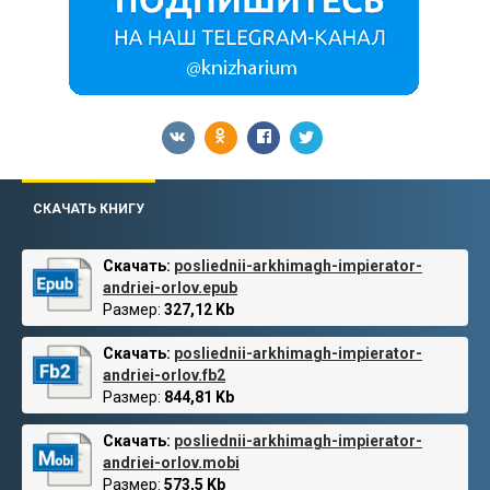
СКАЧАТЬ КНИГУ
Скачать:
posliednii-arkhimagh-impierator-
andriei-orlov.epub
Размер:
327,12 Kb
Скачать:
posliednii-arkhimagh-impierator-
andriei-orlov.fb2
Размер:
844,81 Kb
Скачать:
posliednii-arkhimagh-impierator-
andriei-orlov.mobi
Размер:
573,5 Kb