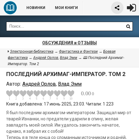
НОВИНКИ
МОИ КНИГИ
ОБСУЖДЕНИЯ и ОТЗЫВЫ
Электронная библиотека
→
Фантастика и Фэнтези
→
Боевая
фантастика
→
Андрей Орлов
,
Влад Эмм
→ 🕮 Последний Архимаг-
Император. Том 2
ПОСЛЕДНИЙ АРХИМАГ-ИМПЕРАТОР. ТОМ 2
Автор:
Андрей Орлов
,
Влад Эмм
0.00
0
Книга добавлена: 17 июнь 2025, 23:03. Читали: 1 223
Я был последним архимагом-императором. Защищал мир от
тварей Изнанки, но предатели ударили в спину, желая
завладеть моей силой. Им удалось закончить начатое,
однако, я забрал их с собой!
Теперь я в теле юнца со сломанным источником и роднёй,