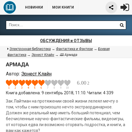
НОВИНКИ
МОИ КНИГИ
ОБСУЖДЕНИЯ и ОТЗЫВЫ
Электронная библиотека
→
Фантастика и Фэнтези
→
Боевая
фантастика
→
Эрнест Клайн
→ 🕮 Армада
АРМАДА
Автор:
Эрнест Клайн
6.00
2
Книга добавлена: 9 сентябрь 2018, 11:10. Читали: 4 339
Зак Лайтман на протяжении своей жизни лелеял мечту о
том, чтобы с ним произошло нечто экстраординарное.
Должен же реальный мир иметь больший потенциал, чем
бесчисленные научно-фантастические фильмы, видеоигры,
от которых едва ли возможно оторвать подростка, и книги, а
вам как кажется?