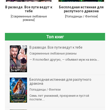
В разводе. Все пути ведут к
Бесплодная истинная для
тебе
распутного дракона
[Современные любовные
[Попаданцы / Фэнтези]
романы]
Топ книг
В разводе. Все пути ведут к тебе
Современные любовные романы
— Я полюбил другую, — объявил муж на весь...
Бесплодная истинная для распутного
дракона
Попаданцы / Фэнтези
Семь лет унижений, презрения и пустой
постели....