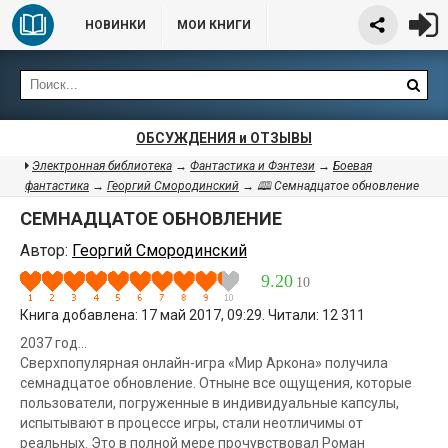
НОВИНКИ
МОИ КНИГИ
ОБСУЖДЕНИЯ и ОТЗЫВЫ
Электронная библиотека
→
Фантастика и Фэнтези
→
Боевая
фантастика
→
Георгий Смородинский
→ 🕮 Семнадцатое обновление
СЕМНАДЦАТОЕ ОБНОВЛЕНИЕ
Автор:
Георгий Смородинский
9.20
10
Книга добавлена: 17 май 2017, 09:29. Читали: 12 311
2037 год…
Сверхпопулярная онлайн-игра «Мир Аркона» получила
семнадцатое обновление. Отныне все ощущения, которые
пользователи, погруженные в индивидуальные капсулы,
испытывают в процессе игры, стали неотличимы от
реальных. Это в полной мере прочувствовал Роман