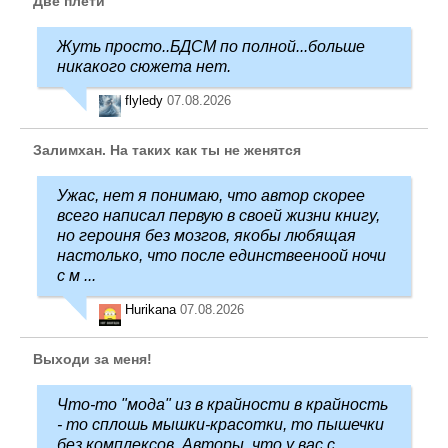
Две плети
Жуть просто..БДСМ по полной...больше
никакого сюжета нет.
flyledy
07.08.2026
Залимхан. На таких как ты не женятся
Ужас, нет я понимаю, что автор скорее
всего написал первую в своей жизни книгу,
но героиня без мозгов, якобы любящая
настолько, что после единствееноой ночи
с м ...
Hurikana
07.08.2026
Выходи за меня!
Что-то "мода" из в крайности в крайность
- то сплошь мышки-красотки, то пышечки
без комплексов. Авторы, что у вас с