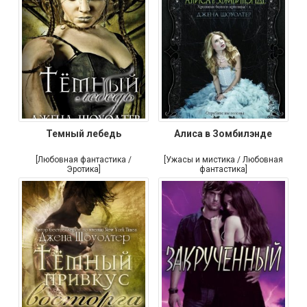
Темный лебедь
Алиса в Зомбилэнде
[Любовная фантастика /
[Ужасы и мистика / Любовная
Эротика]
фантастика]