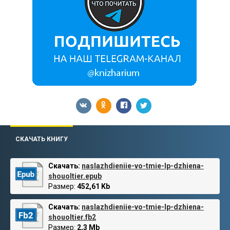
СКАЧАТЬ КНИГУ
Скачать:
naslazhdieniie-vo-tmie-lp-dzhiena-
shouoltier.epub
Размер:
452,61 Kb
Скачать:
naslazhdieniie-vo-tmie-lp-dzhiena-
shouoltier.fb2
Размер:
2,3 Mb