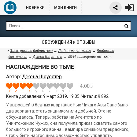
НОВИНКИ
МОИ КНИГИ
ОБСУЖДЕНИЯ и ОТЗЫВЫ
Электронная библиотека
→
Любовные романы
→
Любовная
фантастика
→
Джена Шоуолтер
→ 🕮 Наслаждение во тьме
НАСЛАЖДЕНИЕ ВО ТЬМЕ
Автор:
Джена Шоуолтер
4.00
3
Книга добавлена: 9 март 2019, 19:35. Читали: 9 892
У выросшей в бедных кварталах Нью Чикаго Авы Санс было
два варианта: стать хищником или добычей. Это не
обсуждалось. Теперь, работая на Агентство по
Уничтожению Чужих, она получила приказ схватить самого
большого и грозного воина... вампира слишком прекрасного,
чтобы быть настоящим, с возможностью управлять