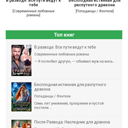
В разводе. Все пути ведут к
Бесплодная истинная для
тебе
распутного дракона
[Современные любовные
[Попаданцы / Фэнтези]
романы]
Топ книг
В разводе. Все пути ведут к тебе
Современные любовные романы
— Я полюбил другую, — объявил муж на весь...
Бесплодная истинная для распутного
дракона
Попаданцы / Фэнтези
Семь лет унижений, презрения и пустой
постели....
После Развода. Наследник для дракона