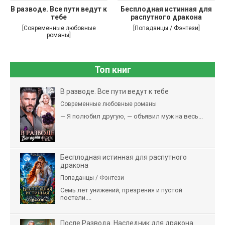
В разводе. Все пути ведут к
Бесплодная истинная для
тебе
распутного дракона
[Современные любовные
[Попаданцы / Фэнтези]
романы]
Топ книг
В разводе. Все пути ведут к тебе
Современные любовные романы
— Я полюбил другую, — объявил муж на весь...
Бесплодная истинная для распутного
дракона
Попаданцы / Фэнтези
Семь лет унижений, презрения и пустой
постели....
После Развода. Наследник для дракона