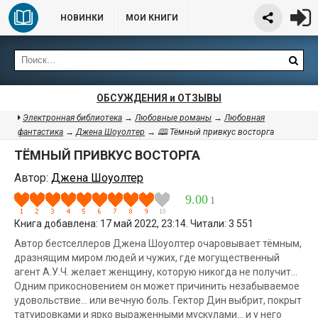
НОВИНКИ
МОИ КНИГИ
ОБСУЖДЕНИЯ и ОТЗЫВЫ
Электронная библиотека
→
Любовные романы
→
Любовная
фантастика
→
Джена Шоуолтер
→ 🕮 Тёмный привкус восторга
ТЁМНЫЙ ПРИВКУС ВОСТОРГА
Автор:
Джена Шоуолтер
9.00
1
Книга добавлена: 17 май 2022, 23:14. Читали: 3 551
Автор бестселлеров Джена Шоуолтер очаровывает тёмным,
дразнящим миром людей и чужих, где могущественный
агент А.У.Ч. желает женщину, которую никогда не получит…
Одним прикосновением он может причинить незабываемое
удовольствие… или вечную боль. Гектор Дин выбрит, покрыт
татуировками и ярко выраженными мускулами… и у него