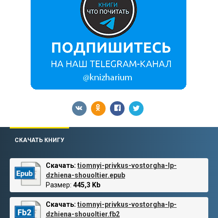
СКАЧАТЬ КНИГУ
Скачать:
tiomnyi-privkus-vostorgha-lp-
dzhiena-shouoltier.epub
Размер:
445,3 Kb
Скачать:
tiomnyi-privkus-vostorgha-lp-
dzhiena-shouoltier.fb2