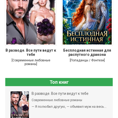
В разводе. Все пути ведут к
Бесплодная истинная для
тебе
распутного дракона
[Современные любовные
[Попаданцы / Фэнтези]
романы]
Топ книг
В разводе. Все пути ведут к тебе
Современные любовные романы
— Я полюбил другую, — объявил муж на весь...