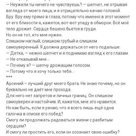
— Неужели ты ничего не чувствуешь? — шепчет, не отрывая
взгляда от моего лица, и я отрицательно качаю головой.
Вру. Вру ему прямо в глаза, потому что именно в этот момент
от его близости я, кажется, вот-вот упаду в обморок. Всё моё
тело дрожит. Сердце бешено бьётся в груди.
Но он не тот, кто мне нужен.
Слишком наглый, слишком грубый и слишком
самоуверенный. Я должна держаться от него подальше.
— Детка, — нежно шепчет и я поднимаю взгляд к его глазам.
— Не отказывай мне…
— Почему я? — шепчу дрожащим голосом.
— Потому что я хочу только тебя…
***
Арсений – лучший друг моего брата. Не знаю почему, но он
буквально не даёт мне прохода.
Для него нет запретов и личных границ. Он слишком
самоуверен и настойчив. И, кажется, мне это нравится.
Но как быть, если я узнаю, что я всего лишь ещё одна
галочка в списке его побед?
Смогу ли продолжать радоваться жизни с разбитым
сердцем?
И смогу ли простить его, если он осознает свою ошибку?