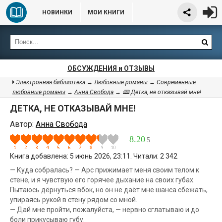
НОВИНКИ
МОИ КНИГИ
ОБСУЖДЕНИЯ и ОТЗЫВЫ
Электронная библиотека
→
Любовные романы
→
Современные
любовные романы
→
Анна Свобода
→ 🕮 Детка, не отказывай мне!
ДЕТКА, НЕ ОТКАЗЫВАЙ МНЕ!
Автор:
Анна Свобода
8.20
5
Книга добавлена: 5 июнь 2026, 23:11. Читали: 2 342
— Куда собралась? — Арс прижимает меня своим телом к
стене, и я чувствую его горячее дыхание на своих губах.
Пытаюсь дёрнуться вбок, но он не даёт мне шанса сбежать,
упираясь рукой в стену рядом со мной.
— Дай мне пройти, пожалуйста, — нервно сглатываю и до
боли прикусываю губу.