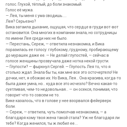
голос. Глухой, тёплый, до боли знакомый.
Голос её мужа.
— Лея, ты меня с ума сводишь…..
Лея? Серьезно?
Вика затаила дыхание, ощущая, что сердце в груди вот-вот
остановится. Она многих в компании знала, но сотрудницы
по имени Лея среди них не было.
— Перестань, Сереж, — ответила незнакомка, и Вика
поразилась ее голосу: глубокому, грудному, пробирающему
до мурашек даже ее. — Не делай глупостей, — сейчас в
голосе женщины прозвучала даже нотка некой грусти.
— Глупости? — фыркнул Сергей. — Глупость Лея то, что я
столько ждал. Знала бы ты, как мне все это осточертело! Не
дочки, нет, я обожаю их. Но Вика, Лея… Она красива, когда-то
была даже умна, но… куда все это исчезло? Вечно какая-то
суетливая, чем-то недовольная… — он осекся, понимая, что
говорит что-то совсем не то.
Вике казалось, что в голове у нее взорвался фейерверк
боли.
— Сереж, — ответила, чуть помолчав незнакомка, — а
благодаря кому твоя жена такой стала? Уж не благодаря ли
тебе? Когда женился, ты ж любил ее….