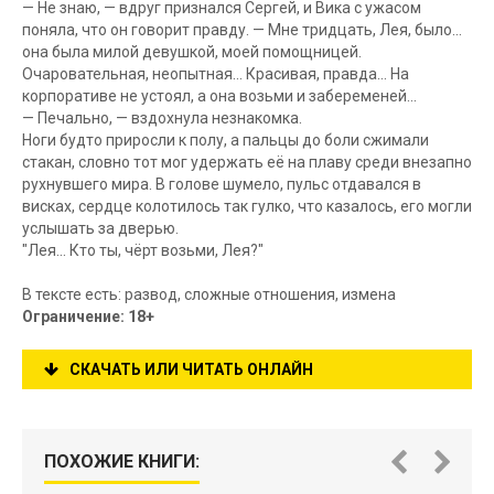
— Не знаю, — вдруг признался Сергей, и Вика с ужасом
поняла, что он говорит правду. — Мне тридцать, Лея, было…
она была милой девушкой, моей помощницей.
Очаровательная, неопытная… Красивая, правда… На
корпоративе не устоял, а она возьми и забеременей…
— Печально, — вздохнула незнакомка.
Ноги будто приросли к полу, а пальцы до боли сжимали
стакан, словно тот мог удержать её на плаву среди внезапно
рухнувшего мира. В голове шумело, пульс отдавался в
висках, сердце колотилось так гулко, что казалось, его могли
услышать за дверью.
"Лея… Кто ты, чёрт возьми, Лея?"
В тексте есть: развод, сложные отношения, измена
Ограничение: 18+
СКАЧАТЬ ИЛИ ЧИТАТЬ ОНЛАЙН
ПОХОЖИЕ КНИГИ: