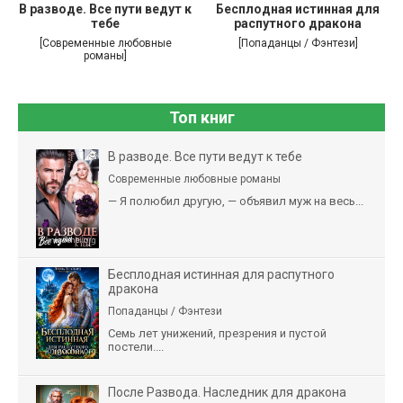
В разводе. Все пути ведут к
Бесплодная истинная для
тебе
распутного дракона
[Современные любовные
[Попаданцы / Фэнтези]
романы]
Топ книг
В разводе. Все пути ведут к тебе
Современные любовные романы
— Я полюбил другую, — объявил муж на весь...
Бесплодная истинная для распутного
дракона
Попаданцы / Фэнтези
Семь лет унижений, презрения и пустой
постели....
После Развода. Наследник для дракона