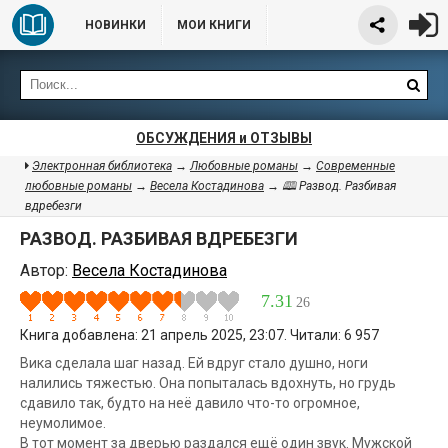
НОВИНКИ
МОИ КНИГИ
ОБСУЖДЕНИЯ и ОТЗЫВЫ
Электронная библиотека
→
Любовные романы
→
Современные
любовные романы
→
Весела Костадинова
→ 🕮 Развод. Разбивая
вдребезги
РАЗВОД. РАЗБИВАЯ ВДРЕБЕЗГИ
Автор:
Весела Костадинова
7.31
26
Книга добавлена: 21 апрель 2025, 23:07. Читали: 6 957
Вика сделала шаг назад. Ей вдруг стало душно, ноги
налились тяжестью. Она попыталась вдохнуть, но грудь
сдавило так, будто на неё давило что-то огромное,
неумолимое.
В тот момент за дверью раздался ещё один звук. Мужской