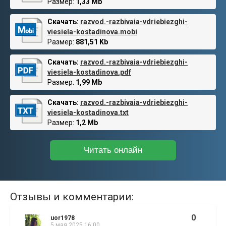
Размер:
1,33 Mb
Скачать:
razvod.-razbivaia-vdriebiezghi-
viesiela-kostadinova.mobi
Размер:
881,51 Kb
Скачать:
razvod.-razbivaia-vdriebiezghi-
viesiela-kostadinova.pdf
Размер:
1,99 Mb
Скачать:
razvod.-razbivaia-vdriebiezghi-
viesiela-kostadinova.txt
Размер:
1,2 Mb
Читать онлайн
Отзывы и комментарии:
0
uor1978
5 мая 2025 16:00