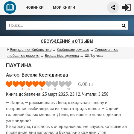
НОВИНКИ
МОИ КНИГИ
ОБСУЖДЕНИЯ и ОТЗЫВЫ
Электронная библиотека
→
Любовные романы
→
Современные
любовные романы
→
Весела Костадинова
→ 🕮 Паутина
ПАУТИНА
Автор:
Весела Костадинова
6.08
13
Книга добавлена: 25 март 2025, 23:12. Читали: 3 258
— Ладно, — рассмеялась Лена, откидывая голову и
поправляя выбившуюся из хвоста прядь волос. — Одной
головной болью меньше. Девы, вы нашего нового декана
уже видели?
Я вздохнула, готовясь к очередной волне слухов, которые за
последние дни заполнили буквально каждый угол