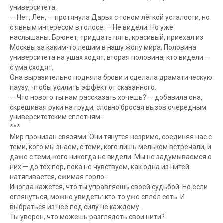
университета.
— Нет, Лен, — протянула Дарья с тоном лёгкой усталости, но
с явным интересом в голосе. — Не видели. Но уже
наслышаны. Брюнет, тридцать пять, красивый, приехал из
Москвы за каким-то лешим в нашу жопу мира. Половина
университета на ушах ходят, вторая половина, кто видели —
с ума сходят.
Она выразительно подняла брови и сделала драматическую
паузу, чтобы усилить эффект от сказанного.
— Что нового ты нам рассказать хочешь? — добавила она,
скрещивая руки на груди, словно бросая вызов очередным
университетским сплетням.
***
Мир пронизан связями. Они тянутся незримо, соединяя нас с
теми, кого мы знаем, с теми, кого лишь мельком встречали, и
даже с теми, кого никогда не видели. Мы не задумываемся о
них — до тех пор, пока не чувствуем, как одна из нитей
натягивается, сжимая горло.
Иногда кажется, что ты управляешь своей судьбой. Но если
оглянуться, можно увидеть: кто-то уже сплёл сеть. И
выбраться из неё под силу не каждому.
Ты уверен, что можешь разглядеть свои нити?