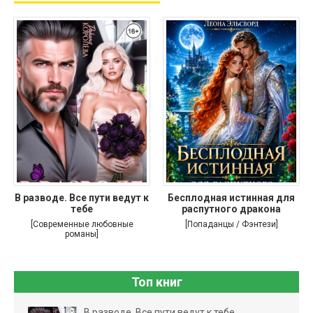
В разводе. Все пути ведут к
Бесплодная истинная для
тебе
распутного дракона
[Современные любовные
[Попаданцы / Фэнтези]
романы]
Топ книг
В разводе. Все пути ведут к тебе