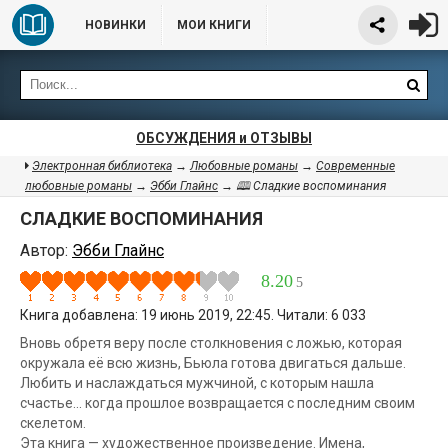
НОВИНКИ
МОИ КНИГИ
ОБСУЖДЕНИЯ и ОТЗЫВЫ
Электронная библиотека
→
Любовные романы
→
Современные
любовные романы
→
Эбби Глайнс
→ 🕮 Сладкие воспоминания
СЛАДКИЕ ВОСПОМИНАНИЯ
Автор:
Эбби Глайнс
8.20
5
Книга добавлена: 19 июнь 2019, 22:45. Читали: 6 033
Вновь обретя веру после столкновения с ложью, которая
окружала её всю жизнь, Бьюла готова двигаться дальше.
Любить и наслаждаться мужчиной, с которым нашла
счастье... когда прошлое возвращается с последним своим
скелетом.
Эта книга — художественное произведение. Имена,