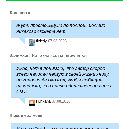
Две плети
Жуть просто..БДСМ по полной...больше
никакого сюжета нет.
flyledy
07.08.2026
Залимхан. На таких как ты не женятся
Ужас, нет я понимаю, что автор скорее
всего написал первую в своей жизни книгу,
но героиня без мозгов, якобы любящая
настолько, что после единствееноой ночи
с м ...
Hurikana
07.08.2026
Выходи за меня!
Что-то "мода" из в крайности в крайность