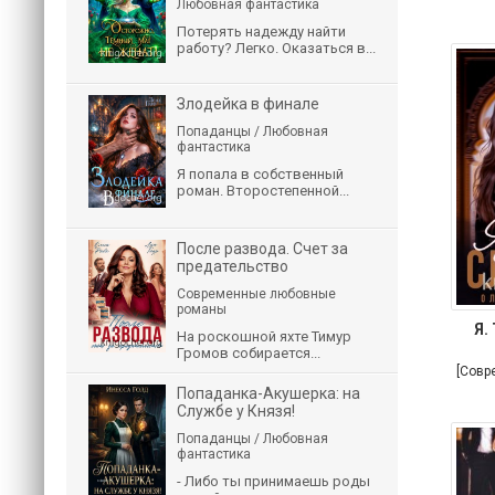
Любовная фантастика
Потерять надежду найти
работу? Легко. Оказаться в...
Злодейка в финале
Попаданцы / Любовная
фантастика
Я попала в собственный
роман. Второстепенной...
После развода. Счет за
предательство
Современные любовные
романы
Я.
На роскошной яхте Тимур
Громов собирается...
[Совр
Попаданка-Акушерка: на
Службе у Князя!
Попаданцы / Любовная
фантастика
- Либо ты принимаешь роды