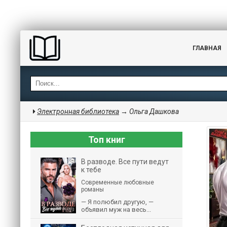
ГЛАВНАЯ
Электронная библиотека
→ Ольга Дашкова
Топ книг
В разводе. Все пути ведут
к тебе
Современные любовные
романы
— Я полюбил другую, —
объявил муж на весь...