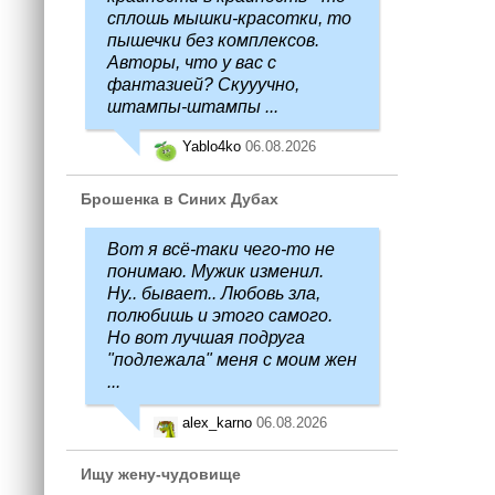
сплошь мышки-красотки, то
пышечки без комплексов.
Авторы, что у вас с
фантазией? Скууучно,
штампы-штампы ...
Yablo4ko
06.08.2026
Брошенка в Синих Дубах
Вот я всё-таки чего-то не
понимаю. Мужик изменил.
Ну.. бывает.. Любовь зла,
полюбишь и этого самого.
Но вот лучшая подруга
"подлежала" меня с моим жен
...
alex_karno
06.08.2026
Ищу жену-чудовище