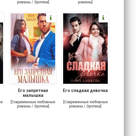
романы / Эротика]
романы]
Его запретная
Его сладкая девочка
малышка
ые
[Современные любовные
[Современные любовные
романы / Эротика]
романы / Эротика]