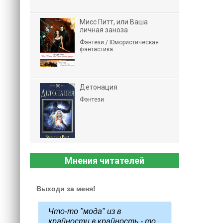
Мисс Питт, или Ваша
личная заноза
Фэнтези / Юмористическая
фантастика
Детонация
Фэнтези
Мнения читателей
Выходи за меня!
Что-то "мода" из в
крайности в крайность - то