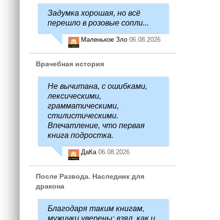
Задумка хорошая, но всё
перешло в розовые сопли...
Маленькое Зло
06.08.2026
Врачебная история
Не вычитана, с ошибками,
лексическими,
грамматическими,
стилистическими.
Впечатление, что первая
книга подростка.
ДаКа
06.08.2026
После Развода. Наследник для
дракона
Благодаря таким книгам,
мужички уверены: взял, как и