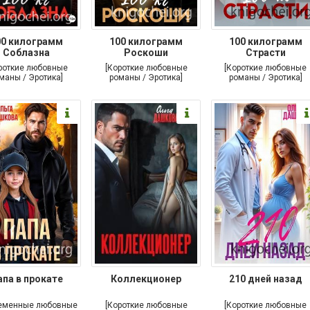
00 килограмм
100 килограмм
100 килограмм
Соблазна
Роскоши
Страсти
роткие любовные
[Короткие любовные
[Короткие любовные
маны / Эротика]
романы / Эротика]
романы / Эротика]
апа в прокате
Коллекционер
210 дней назад
еменные любовные
[Короткие любовные
[Короткие любовные