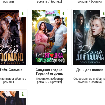
романы]
романы / Эротика]
романы / Эротика]
 Тебя. Сломаю
Сладкая ягодка.
Дань для палача
Горький огурчик
еменные любовные
[Короткие любовные
[Современные любовн
романы]
романы / Эротика]
романы / Эротика]