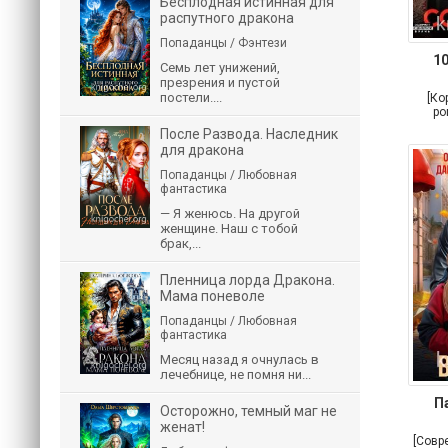
Бесплодная истинная для
распутного дракона
Попаданцы / Фэнтези
1
Семь лет унижений,
презрения и пустой
постели....
[Ко
ро
После Развода. Наследник
для дракона
Попаданцы / Любовная
фантастика
— Я женюсь. На другой
женщине. Наш с тобой
брак,...
Пленница лорда Дракона.
Мама поневоле
Попаданцы / Любовная
фантастика
Месяц назад я очнулась в
лечебнице, не помня ни...
П
Осторожно, темный маг не
женат!
[Совр