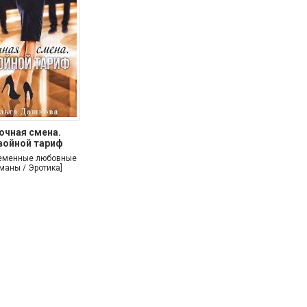
очная смена.
войной тариф
еменные любовные
маны / Эротика]