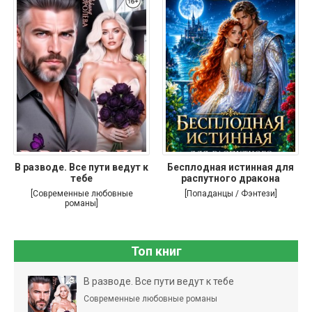
В разводе. Все пути ведут к
Бесплодная истинная для
тебе
распутного дракона
[Современные любовные
[Попаданцы / Фэнтези]
романы]
Топ книг
В разводе. Все пути ведут к тебе
Современные любовные романы