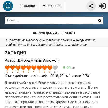
НОВИНКИ
МОИ КНИГИ
ОБСУЖДЕНИЯ и ОТЗЫВЫ
Электронная библиотека
→
Любовные романы
→
Современные
любовные романы
→
Джорджиана Золомон
→ 🕮 Западня
ЗАПАДНЯ
Автор:
Джорджиана Золомон
8.90
10
Книга добавлена: 4 октябрь 2018, 20:16. Читали: 9 731
Я жила тихой и спокойной жизнью до тех пор, пока не
решила, что все, с меня хватит, пора что-то менять. Вечно
недовольный начальник, маленькая зарплата и отсутствие
перспектив карьерного роста толкнули меня на отчаянный
шаг — я отправилась на поиски «работы мечты». Если бы я
только знала, кого встречу на этом пути… человека из