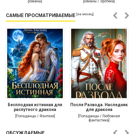
романы]
романы / Эротика]
[за месяц]
САМЫЕ ПРОСМАТРИВАЕМЫЕ
Бесплодная истинная для
После Развода. Наследник
распутного дракона
для дракона
[Попаданцы / Фэнтези]
[Попаданцы / Любовная
фантастика]
ОБСУЖДАЕМЫЕ