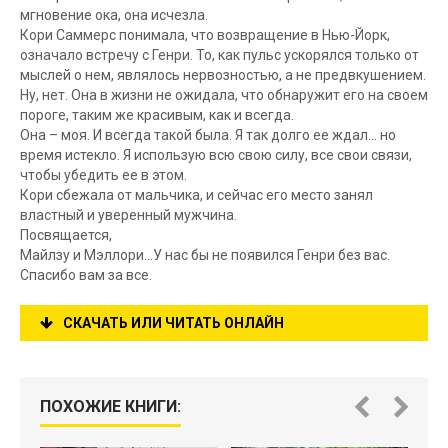
мгновение ока, она исчезла.
Кори Саммерс понимала, что возвращение в Нью-Йорк,
означало встречу с Генри. То, как пульс ускорялся только от
мыслей о нем, являлось нервозностью, а не предвкушением.
Ну, нет. Она в жизни не ожидала, что обнаружит его на своем
пороге, таким же красивым, как и всегда.
Она – моя. И всегда такой была. Я так долго ее ждал… но
время истекло. Я использую всю свою силу, все свои связи,
чтобы убедить ее в этом.
Кори сбежала от мальчика, и сейчас его место занял
властный и уверенный мужчина.
Посвящается,
Майлзу и Мэллори…У нас бы не появился Генри без вас.
Спасибо вам за все.
СКАЧАТЬ ИЛИ ЧИТАТЬ ОНЛАЙН
ПОХОЖИЕ КНИГИ: