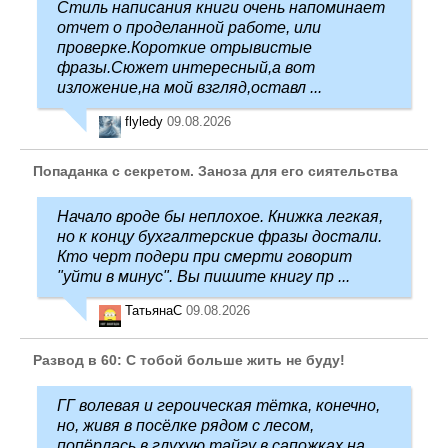
Стиль написания книги очень напоминает
отчет о проделанной работе, или
проверке.Короткие отрывистые
фразы.Сюжет интересный,а вот
изложение,на мой взгляд,оставл ...
flyledy
09.08.2026
Попаданка с секретом. Заноза для его сиятельства
Начало вроде бы неплохое. Книжка легкая,
но к концу бухгалтерские фразы достали.
Кто черт подери при смерти говорит
"уйти в минус". Вы пишите книгу пр ...
ТатьянаC
09.08.2026
Развод в 60: С тобой больше жить не буду!
ГГ волевая и героическая тётка, конечно,
но, живя в посёлке рядом с лесом,
попёрлась в глухую тайгу в сапожках на