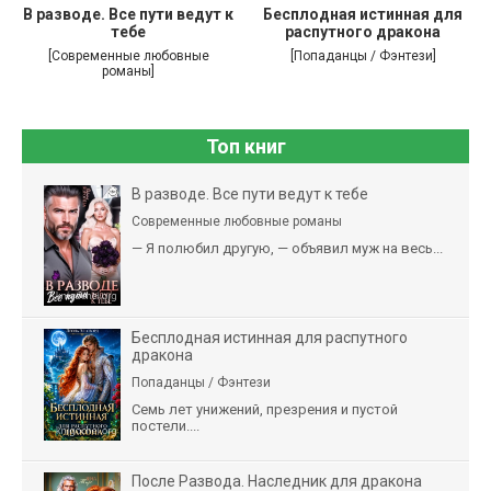
В разводе. Все пути ведут к
Бесплодная истинная для
тебе
распутного дракона
[Современные любовные
[Попаданцы / Фэнтези]
романы]
Топ книг
В разводе. Все пути ведут к тебе
Современные любовные романы
— Я полюбил другую, — объявил муж на весь...
Бесплодная истинная для распутного
дракона
Попаданцы / Фэнтези
Семь лет унижений, презрения и пустой
постели....
После Развода. Наследник для дракона