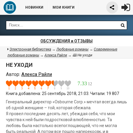
НОВИНКИ
МОИ КНИГИ
ОБСУЖДЕНИЯ и ОТЗЫВЫ
Электронная библиотека
→
Любовные романы
→
Современные
любовные романы
→
Алекса Райли
→ 🕮 Не уходи
НЕ УХОДИ
Автор:
Алекса Райли
7.33
12
Книга добавлена: 25 сентябрь 2018, 21:03. Читали: 19 807
Генеральный директор «Osbourne Corp.» мечтал всегда лишь
об одной женщине – той, которая сбежала.
Я провел последние десять лет, убеждая себя, что мои
чувства к ней были подростковой влюбленностью. Та
любовь была настолько всепоглощающей, что не могла
быть реальной. А потом все пошло наперекосяк, и в