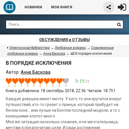
НОВИНКИ
МОИ КНИГИ
ОБСУЖДЕНИЯ и ОТЗЫВЫ
Электронная библиотека
→
Любовные романы
→
Современные
любовные романы
→
Анна Баскова
→ 🕮 В порядке исключения
В ПОРЯДКЕ ИСКЛЮЧЕНИЯ
Автор:
Анна Баскова
9.19
21
Книга добавлена: 18 сентябрь 2018, 22:36. Читали: 18 751
Каждая девушка имеет мечту. У кого-то она крутится вокруг
путешествий, кто-то грезит о принце, который прибудет на
белом коне... или лучше на Бентли последней модели, а то с
конюшнями хлопот много...
Моя же ситуация несколько сложнее, я не мечтательница,
мечтам я предпочитаю цели. И ради достижения