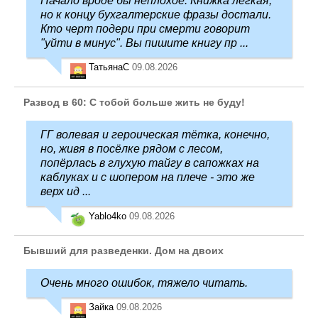
Начало вроде бы неплохое. Книжка легкая,
но к концу бухгалтерские фразы достали.
Кто черт подери при смерти говорит
"уйти в минус". Вы пишите книгу пр ...
ТатьянаC
09.08.2026
Развод в 60: С тобой больше жить не буду!
ГГ волевая и героическая тётка, конечно,
но, живя в посёлке рядом с лесом,
попёрлась в глухую тайгу в сапожках на
каблуках и с шопером на плече - это же
верх ид ...
Yablo4ko
09.08.2026
Бывший для разведенки. Дом на двоих
Очень много ошибок, тяжело читать.
Зайка
09.08.2026