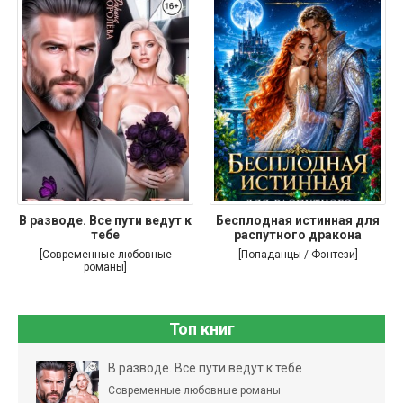
В разводе. Все пути ведут к
Бесплодная истинная для
тебе
распутного дракона
[Современные любовные
[Попаданцы / Фэнтези]
романы]
Топ книг
В разводе. Все пути ведут к тебе
Современные любовные романы