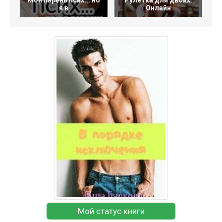
Мой парень псих... но
Рулетка для двоих.
я в
Онлайн
Мой статус книги