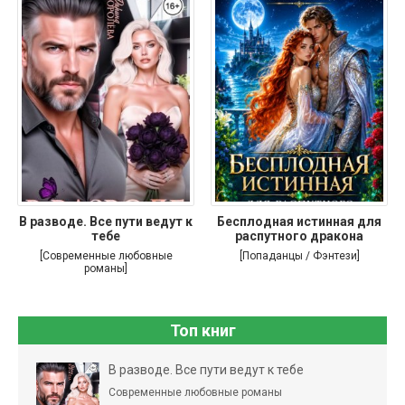
В разводе. Все пути ведут к
Бесплодная истинная для
тебе
распутного дракона
[Современные любовные
[Попаданцы / Фэнтези]
романы]
Топ книг
В разводе. Все пути ведут к тебе
Современные любовные романы