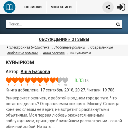
НОВИНКИ
МОИ КНИГИ
ОБСУЖДЕНИЯ и ОТЗЫВЫ
Электронная библиотека
→
Любовные романы
→
Современные
любовные романы
→
Анна Баскова
→ 🕮 Кувырком
КУВЫРКОМ
Автор:
Анна Баскова
8.33
18
Книга добавлена: 17 сентябрь 2018, 20:27. Читали: 19 708
Университет окончен, с работой в родном городе туго. Что
остается делать? Отправляемся покорять Москву! Столица
конечно слезам не верит, не встретит с распахнутыми
объятиями. Моя первая любовь окажется наивным
заблуждением, принц при ближайшем рассмотрении - самой
обычной жабой. Но зато....