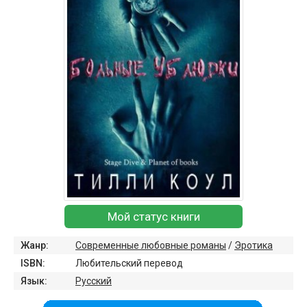
Мой статус книги
Жанр:
Современные любовные романы
/
Эротика
ISBN:
Любительский перевод
Язык:
Русский