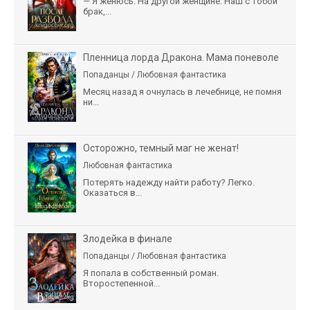
— Я женюсь. На другой женщине. Наш с тобой
брак,...
Пленница лорда Дракона. Мама поневоле
Попаданцы / Любовная фантастика
Месяц назад я очнулась в лечебнице, не помня
ни...
Осторожно, темный маг не женат!
Любовная фантастика
Потерять надежду найти работу? Легко.
Оказаться в...
Злодейка в финале
Попаданцы / Любовная фантастика
Я попала в собственный роман.
Второстепенной...