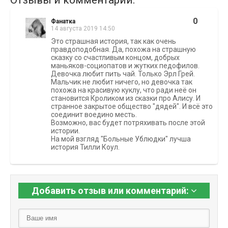
Отзывы и комментарии:
0
Фанатка
14 августа 2019 14:50
Это страшная история, так как очень
правдоподобная. Да, похожа на страшную
сказку со счастливым концом, добрых
маньяков-социопатов и жутких педофилов.
Девочка любит пить чай. Только Эрл Грей.
Мальчик не любит ничего, но девочка так
похожа на красивую куклу, что ради неё он
становится Кроликом из сказки про Алису. И
странное закрытое общество "дядей". И всё это
соединит воедино месть.
Возможно, вас будет потряхивать после этой
истории.
На мой взгляд "Больные Ублюдки" лучша
история Тилли Коул.
Добавить отзыв или комментарий: