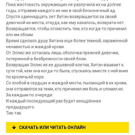
Пока жестокость окружающих не разлучила их на долгие
годы, отправив каждого из них в свой бесконечный ад.
Спустя одиннадцать лет Хитэн возвращается за своей
девочкой из места, откуда, как ему казалось, возврата нет.
Возвращается, чтобы отомстить тем, кто когда-то причинил
зло им обоим.
Время сделало душу Хитэна еще более темной, зараженной
ненавистью и жаждой крови.
От Эллис же осталась лишь оболочка прежней девочки,
потерянной в безбрежности своей боли.
Возвращая Эллис из ее душевной клетки, Хитэн взывает к
сути той, кем она когда-то была, спускаясь вместе с ней вниз
по кроличьей норе.
Со злобой в сердцах и жаждой мести, пылающей в их крови,
они отправятся за теми, кто причинил им боль и сломил их.
За каждым по очереди.
И каждый последующий раз будет изощрённее
предыдущего.
Тик-так.
СКАЧАТЬ ИЛИ ЧИТАТЬ ОНЛАЙН