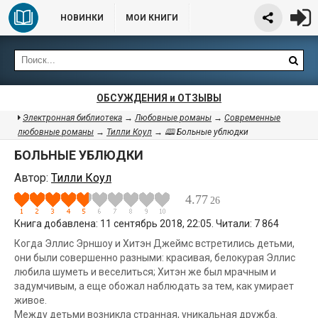
НОВИНКИ
МОИ КНИГИ
ОБСУЖДЕНИЯ и ОТЗЫВЫ
Электронная библиотека
→
Любовные романы
→
Современные
любовные романы
→
Тилли Коул
→ 🕮 Больные ублюдки
БОЛЬНЫЕ УБЛЮДКИ
Автор:
Тилли Коул
4.77
26
Книга добавлена: 11 сентябрь 2018, 22:05. Читали: 7 864
Когда Эллис Эрншоу и Хитэн Джеймс встретились детьми,
они были совершенно разными: красивая, белокурая Эллис
любила шуметь и веселиться; Хитэн же был мрачным и
задумчивым, а еще обожал наблюдать за тем, как умирает
живое.
Между детьми возникла странная, уникальная дружба.