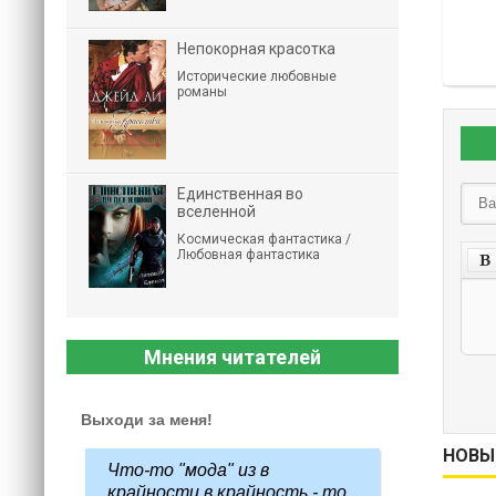
Непокорная красотка
Исторические любовные
романы
Единственная во
вселенной
Космическая фантастика /
Любовная фантастика
Мнения читателей
Выходи за меня!
НОВЫ
Что-то "мода" из в
крайности в крайность - то