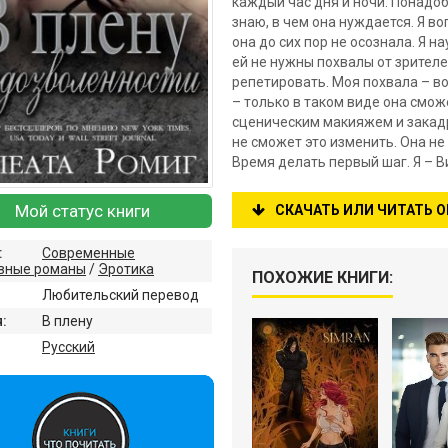
каждый час дня и ночи. Понадоби
знаю, в чем она нуждается. Я в
она до сих пор не осознала. Я на
ей не нужны похвалы от зрителе
репетировать. Моя похвала – в
– только в таком виде она смож
сценическим макияжем и закадр
не сможет это изменить. Она не 
Время делать первый шаг. Я – В
Мой статус книги
СКАЧАТЬ ИЛИ ЧИТАТЬ 
:
Современные
вные романы
/
Эротика
ПОХОЖИЕ КНИГИ:
Любительский перевод
:
В плену
:
Русский