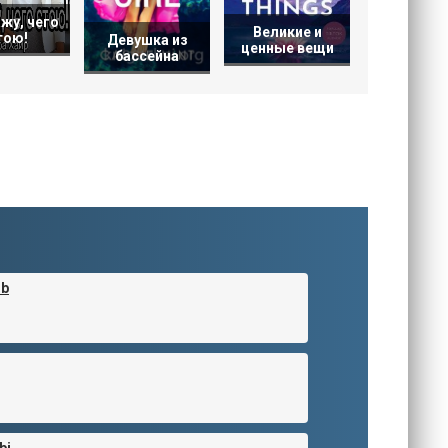
жу, чего
Великие и
тою!
Девушка из
ценные вещи
бассейна
ub
bi