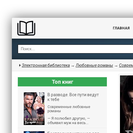
ГЛАВНАЯ
Электронная библиотека
→
Любовные романы
→
Совре
Топ книг
В разводе. Все пути ведут
к тебе
Современные любовные
романы
— Я полюбил другую, —
объявил муж на весь...