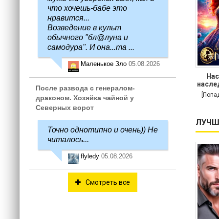
что хочешь-бабе это
нравится...
Возведение в культ
обычного "бл@луна и
самодура". И она...та ...
Маленькое Зло
05.08.2026
Нас
насле
После развода с генералом-
[Попа
драконом. Хозяйка чайной у
Северных ворот
ЛУЧШ
Точно однотипно и очень)) Не
читалось...
flyledy
05.08.2026
Смотреть все