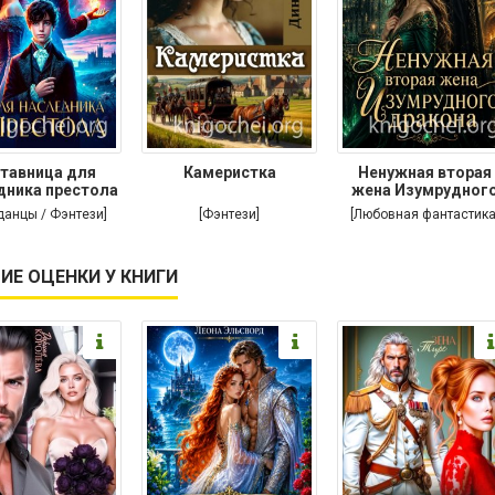
тавница для
Камеристка
Ненужная вторая
дника престола
жена Изумрудног
дракона
данцы / Фэнтези]
[Фэнтези]
[Любовная фантастика
ИЕ ОЦЕНКИ У КНИГИ