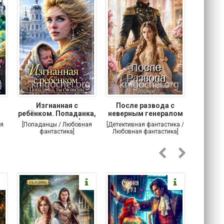
Изгнанная с
После развода с
Осторо
ребёнком. Попаданка,
неверным генералом
маг
ты сможешь!
драконов
я
[Попаданцы / Любовная
[Детективная фантастика /
[Любовн
фантастика]
Любовная фантастика]