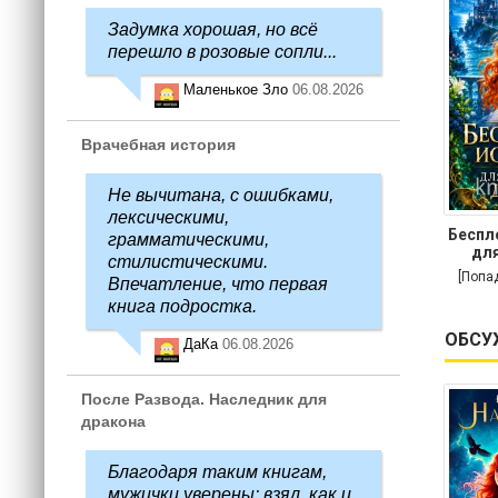
Задумка хорошая, но всё
перешло в розовые сопли...
Маленькое Зло
06.08.2026
Врачебная история
Не вычитана, с ошибками,
лексическими,
Беспл
грамматическими,
для
стилистическими.
[Попа
Впечатление, что первая
книга подростка.
ОБСУ
ДаКа
06.08.2026
После Развода. Наследник для
дракона
Благодаря таким книгам,
мужички уверены: взял, как и