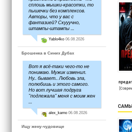
сплошь мышки-красотки, то
пышечки без комплексов.
Авторы, что у вас с
фантазией? Скууучно,
штампы-штампы ...
Yablo4ko
06.08.2026
Брошенка в Синих Дубах
Вот я всё-таки чего-то не
понимаю. Мужик изменил.
Ну.. бывает.. Любовь зла,
предат
полюбишь и этого самого.
[Совре
Но вот лучшая подруга
"подлежала" меня с моим жен
...
САМЫ
alex_karno
06.08.2026
Ищу жену-чудовище