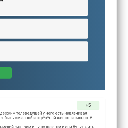
+5
одержим телеведущей у него есть навязчивая
т быть связаной и отр*х*ной жестко и сильно. А
ольмский синдром и душа шлюпки и они будут жить