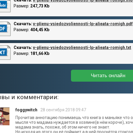
Размер:
247,73 Kb
Скачать:
v-plienu-vsiedozvoliennosti-lp-alieata-romigh.pdf
Размер:
404,45 Kb
Скачать:
v-plienu-vsiedozvoliennosti-lp-alieata-romigh.txt
Размер:
181,66 Kb
Читать онлайн
вы и комментарии:
foggywitch
28 сентября 2018 09:47
Прочитав аннотацию понимаешь что книга о маньяке что 
мысля что мадама нуждается в хозяине(в нём короче), хоче
мадама знать, похоже, об этом ничего не знает.
Но исходя из этого он её поймает а в ней проснётся стокг