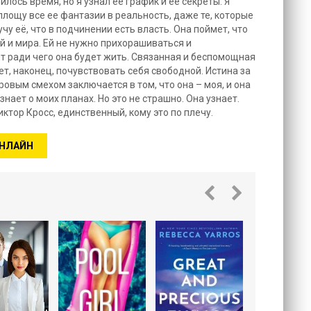
лось время, но я узнал ее график и ее секреты. Я
оплощу все ее фантазии в реальность, даже те, которые
учу её, что в подчинении есть власть. Она поймет, что
й и мира. Ей не нужно прихорашиваться и
от ради чего она будет жить. Связанная и беспомощная
ет, наконец, почувствовать себя свободной. Истина за
овым смехом заключается в том, что она – моя, и она
знает о моих планах. Но это не страшно. Она узнает.
иктор Кросс, единственный, кому это по плечу.
ОНЛАЙН
Враги 
рубеж