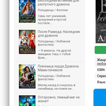
Бесплодная истинная для
распутного дракона
Попаданцы / Фэнтези
Семь лет унижений,
презрения и пустой
постели....
После Развода. Наследник
для дракона
Попаданцы / Любовная
фантастика
— Я женюсь. На другой
женщине. Наш с тобой
брак,...
Жанр
любо
Пленница лорда Дракона.
ISBN:
Мама поневоле
Серия
Попаданцы / Любовная
фантастика
Язык
Месяц назад я очнулась в
лечебнице, не помня ни...
Осторожно, темный маг не
женат!