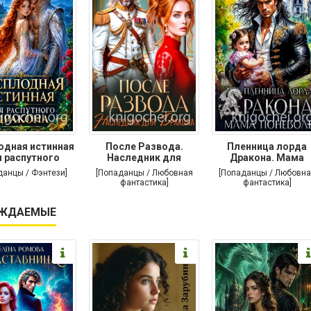
одная истинная
После Развода.
Пленница лорда
 распутного
Наследник для
Дракона. Мама
дракона
дракона
поневоле
данцы / Фэнтези]
[Попаданцы / Любовная
[Попаданцы / Любовна
фантастика]
фантастика]
ЖДАЕМЫЕ