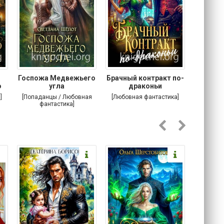
Госпожа Медвежьего
Брачный контракт по-
Тр
о
угла
драконьи
пр
]
[Попаданцы / Любовная
[Любовная фантастика]
[Детектив
фантастика]
Любовна