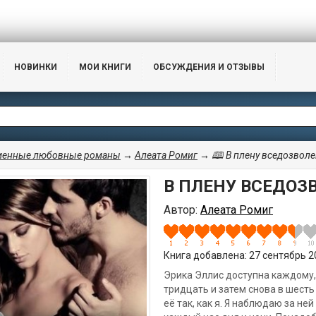
НОВИНКИ
МОИ КНИГИ
ОБСУЖДЕНИЯ И ОТЗЫВЫ
менные любовные романы
→
Алеата Ромиг
→ 🕮 В плену вседозвол
В ПЛЕНУ ВСЕДОЗ
Автор:
Алеата Ромиг
Книга добавлена: 27 сентябрь 20
Эрика Эллис доступна каждому,
тридцать и затем снова в шесть 
её так, как я. Я наблюдаю за не