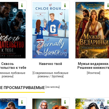
Сквозь
Навечно твой
Мужья ведаринки
ельство к тебе
Решение княжест
менные любовные
[Современные любовные
[Фэнтези]
романы]
романы / Эротика]
[за месяц]
Е ПРОСМАТРИВАЕМЫЕ