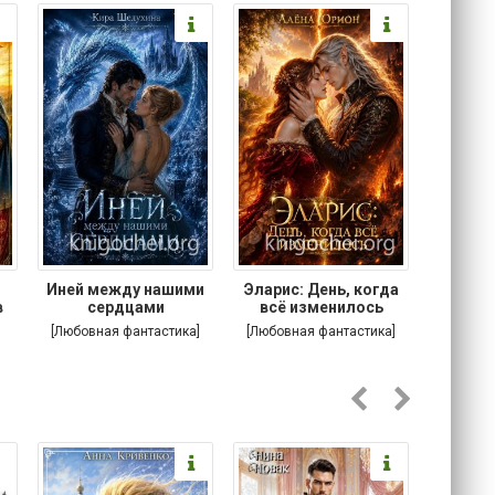
.
Иней между нашими
Эларис: День, когда
Кошачи
в
сердцами
всё изменилось
Котик
[Любовная фантастика]
[Любовная фантастика]
[