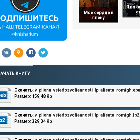
Я пока
с
Моё сердце в
плену
АЧАТЬ КНИГУ
Скачать:
v-plienu-vsiedozvoliennosti-lp-alieata-romigh.ep
Размер:
159,48 Kb
Скачать:
v-plienu-vsiedozvoliennosti-lp-alieata-romigh.fb2
Размер:
329,34 Kb
Скачать:
v-plienu-vsiedozvoliennosti-lp-alieata-romigh.mo