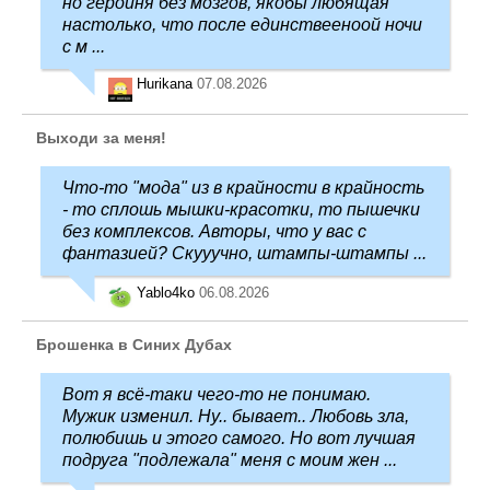
но героиня без мозгов, якобы любящая
настолько, что после единствееноой ночи
с м ...
Hurikana
07.08.2026
Выходи за меня!
Что-то "мода" из в крайности в крайность
- то сплошь мышки-красотки, то пышечки
без комплексов. Авторы, что у вас с
фантазией? Скууучно, штампы-штампы ...
Yablo4ko
06.08.2026
Брошенка в Синих Дубах
Вот я всё-таки чего-то не понимаю.
Мужик изменил. Ну.. бывает.. Любовь зла,
полюбишь и этого самого. Но вот лучшая
подруга "подлежала" меня с моим жен ...