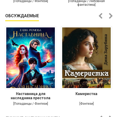
[Попаданцы / Фэнтези]
[Попаданцы / Любовная
фантастика]
ОБСУЖДАЕМЫЕ
Наставница для
Камеристка
наследника престола
[Попаданцы / Фэнтези]
[Фэнтези]