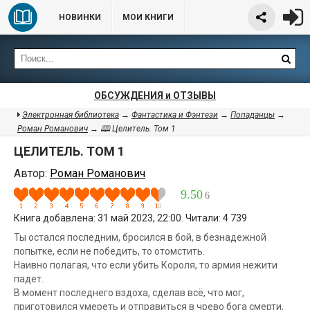
НОВИНКИ
МОИ КНИГИ
ОБСУЖДЕНИЯ и ОТЗЫВЫ
Электронная библиотека
→
Фантастика и Фэнтези
→
Попаданцы
→
Роман Романович
→ 🕮 Целитель. Том 1
ЦЕЛИТЕЛЬ. ТОМ 1
Автор:
Роман Романович
9.50
6
Книга добавлена: 31 май 2023, 22:00. Читали: 4 739
Ты остался последним, бросился в бой, в безнадежной
попытке, если не победить, то отомстить.
Наивно полагая, что если убить Короля, то армия нежити
падет.
В момент последнего вздоха, сделав всё, что мог,
приготовился умереть и отправиться в чрево бога смерти,