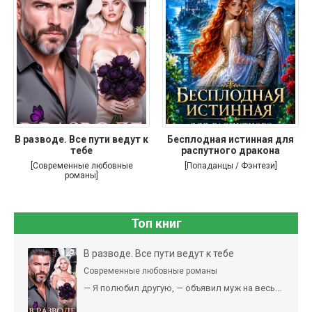
В разводе. Все пути ведут к
Бесплодная истинная для
тебе
распутного дракона
[Современные любовные
[Попаданцы / Фэнтези]
романы]
Топ книг
В разводе. Все пути ведут к тебе
Современные любовные романы
— Я полюбил другую, — объявил муж на весь...