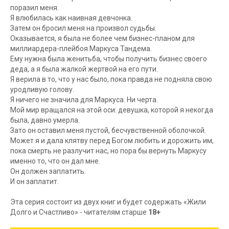
поразил меня.
Я влюбилась как наивная девчонка.
Затем он бросил меня на произвол судьбы.
Оказывается, я была не более чем бизнес-планом для
миллиардера-плейбоя Маркуса Тандема.
Ему нужна была женитьба, чтобы получить бизнес своего
деда, а я была жалкой жертвой на его пути.
Я верила в то, что у нас было, пока правда не подняла свою
уродливую голову.
Я ничего не значила для Маркуса. Ни черта.
Мой мир вращался на этой оси: девушка, которой я некогда
была, давно умерла.
Зато он оставил меня пустой, бесчувственной оболочкой.
Может я и дала клятву перед Богом любить и дорожить им,
пока смерть не разлучит нас, но пора бы вернуть Маркусу
именно то, что он дал мне.
Он должен заплатить.
И он заплатит.
Эта серия состоит из двух книг и будет содержать «Жили
Долго и Счастливо» - читателям старше
18+