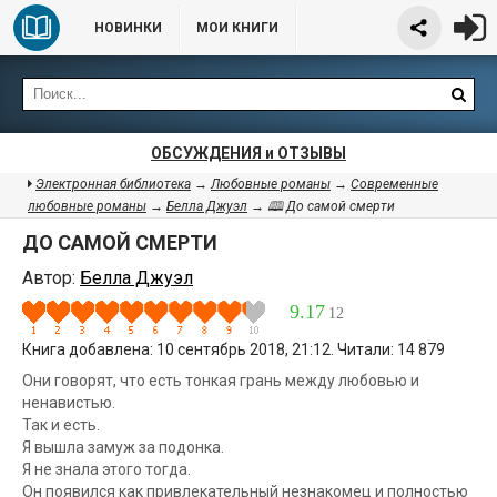
НОВИНКИ
МОИ КНИГИ
ОБСУЖДЕНИЯ и ОТЗЫВЫ
Электронная библиотека
→
Любовные романы
→
Современные
любовные романы
→
Белла Джуэл
→ 🕮 До самой смерти
ДО САМОЙ СМЕРТИ
Автор:
Белла Джуэл
9.17
12
Книга добавлена: 10 сентябрь 2018, 21:12. Читали: 14 879
Они говорят, что есть тонкая грань между любовью и
ненавистью.
Так и есть.
Я вышла замуж за подонка.
Я не знала этого тогда.
Он появился как привлекательный незнакомец и полностью