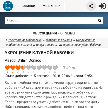
НОВИНКИ
МОИ КНИГИ
ОБСУЖДЕНИЯ и ОТЗЫВЫ
Электронная библиотека
→
Любовные романы
→
Современные
любовные романы
→
Brilajn Donaco
→ 🕮 Укрощение клубной бабочки
УКРОЩЕНИЕ КЛУБНОЙ БАБОЧКИ
Автор:
Brilajn Donaco
3.40
38
Книга добавлена: 5 сентябрь 2018, 22:06. Читали: 9 954
Была спокойная жизнь, тихое, милое сердцу одиночество в
собственной квартире, и вереница любовниц на один раз. Но
всё это рухнуло в один день. Ему подкинули ребёнка. В
коробке свидетельство о рождении и записка. "Она твоя".
Теперь предстояло узнать, действительно ли это его дочь.
Найти нерадивую мамашу и забрать ребенка под свою