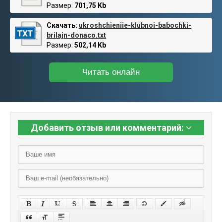
Размер:
701,75 Kb
Скачать:
ukroshchieniie-klubnoi-babochki-
brilajn-donaco.txt
Размер:
502,14 Kb
Читать онлайн
Добавить отзыв или комментарий: