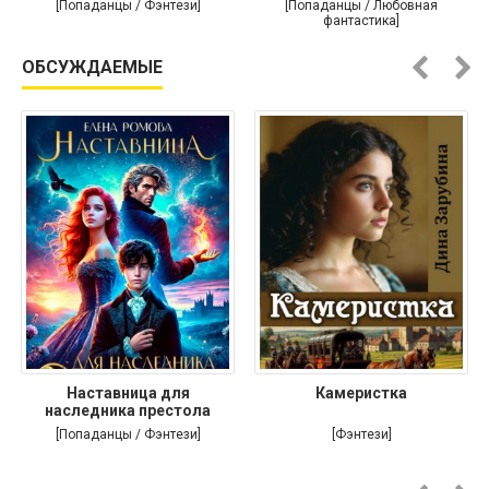
[Попаданцы / Фэнтези]
[Попаданцы / Любовная
фантастика]
ОБСУЖДАЕМЫЕ
Наставница для
Камеристка
наследника престола
[Попаданцы / Фэнтези]
[Фэнтези]