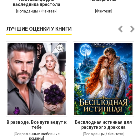
наследника престола
[Попаданцы / Фэнтези]
[Фэнтези]
ЛУЧШИЕ ОЦЕНКИ У КНИГИ
В разводе. Все пути ведут к
Бесплодная истинная для
тебе
распутного дракона
[Современные любовные
[Попаданцы / Фэнтези]
романы]