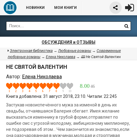
НОВИНКИ
МОИ КНИГИ
ОБСУЖДЕНИЯ и ОТЗЫВЫ
Электронная библиотека
→
Любовные романы
→
Современные
любовные романы
→
Елена Николаева
→ 🕮 Не Святой Валентин
НЕ СВЯТОЙ ВАЛЕНТИН
Автор:
Елена Николаева
8.00
46
Книга добавлена: 31 август 2018, 23:10. Читали: 22 245
Застукав новоиспечённого мужа за изменой в день их
свадьбы, отчаявшаяся Валерия сбегает. Имея желание
высказаться изменнику в грубой форме,отправляет по
ошибке смс с угрозой молодому, амбициозному миллионеру,
не подозревая об этом... Чем закончится их знакомство,если
она разочарованная в мужчинах,молодая и строптивая