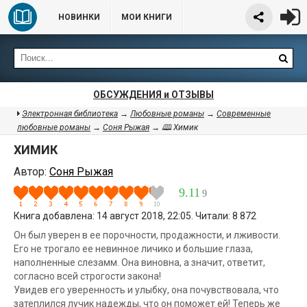
НОВИНКИ
МОИ КНИГИ
ОБСУЖДЕНИЯ и ОТЗЫВЫ
Электронная библиотека
→
Любовные романы
→
Современные
любовные романы
→
Соня Рыжая
→ 🕮 Химик
ХИМИК
Автор:
Соня Рыжая
9.11
9
Книга добавлена: 14 август 2018, 22:05. Читали: 8 872
Он был уверен в ее порочности, продажности, и лживости.
Его не трогало ее невинное личико и большие глаза,
наполненные слезамм. Она виновна, а значит, ответит,
согласно всей строгости закона!
Увидев его уверенность и улыбку, она почувствовала, что
затеплился лучик надежды, что он поможет ей! Теперь же