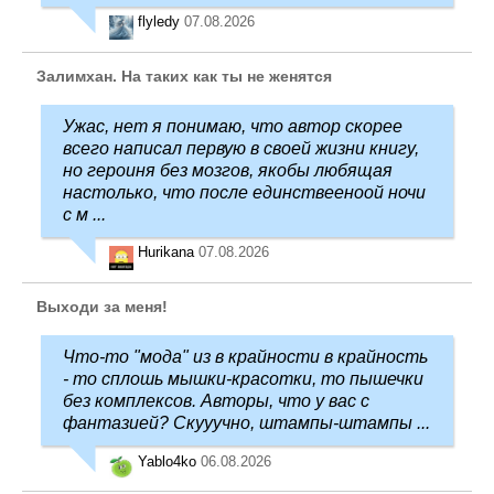
flyledy
07.08.2026
Залимхан. На таких как ты не женятся
Ужас, нет я понимаю, что автор скорее
всего написал первую в своей жизни книгу,
но героиня без мозгов, якобы любящая
настолько, что после единствееноой ночи
с м ...
Hurikana
07.08.2026
Выходи за меня!
Что-то "мода" из в крайности в крайность
- то сплошь мышки-красотки, то пышечки
без комплексов. Авторы, что у вас с
фантазией? Скууучно, штампы-штампы ...
Yablo4ko
06.08.2026