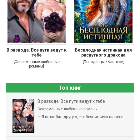
В разводе. Все пути ведут к
Бесплодная истинная для
тебе
распутного дракона
[Современные любовные
[Попаданцы / Фэнтези]
романы]
Топ книг
В разводе. Все пути ведут к тебе
Современные любовные романы
— Я полюбил другую, — объявил муж на весь...