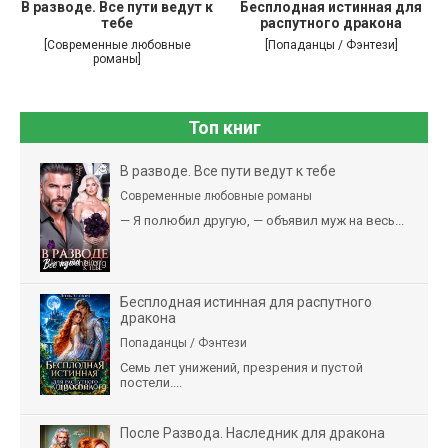
В разводе. Все пути ведут к
Бесплодная истинная для
тебе
распутного дракона
[Современные любовные
[Попаданцы / Фэнтези]
романы]
Топ книг
В разводе. Все пути ведут к тебе
Современные любовные романы
— Я полюбил другую, — объявил муж на весь...
Бесплодная истинная для распутного
дракона
Попаданцы / Фэнтези
Семь лет унижений, презрения и пустой
постели....
После Развода. Наследник для дракона