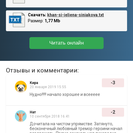
Скачать:
khan-si-ieliena-siniakova.txt
Размер:
1,77 Mb
Читать онлайн
Отзывы и комментарии:
-3
Кира
20 января 2019 15:55
Нудно!!!!! начало хорошее и всеееее
-2
Нат
10 сентября 2018 16:41
Дочитала на чистом упрямстве. Затянуто,
бесконечный любовный тремор героини начал