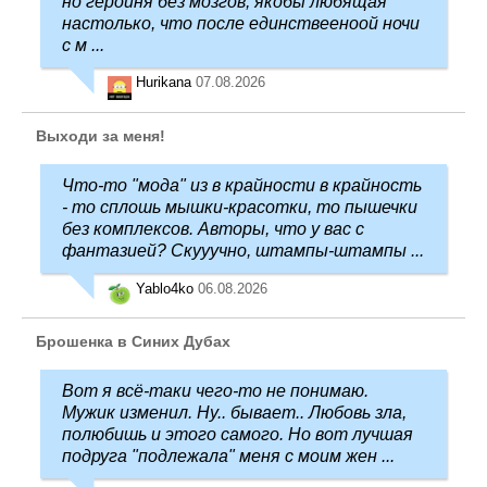
но героиня без мозгов, якобы любящая
настолько, что после единствееноой ночи
с м ...
Hurikana
07.08.2026
Выходи за меня!
Что-то "мода" из в крайности в крайность
- то сплошь мышки-красотки, то пышечки
без комплексов. Авторы, что у вас с
фантазией? Скууучно, штампы-штампы ...
Yablo4ko
06.08.2026
Брошенка в Синих Дубах
Вот я всё-таки чего-то не понимаю.
Мужик изменил. Ну.. бывает.. Любовь зла,
полюбишь и этого самого. Но вот лучшая
подруга "подлежала" меня с моим жен ...