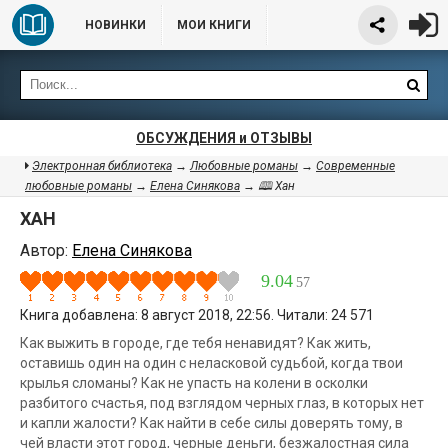
НОВИНКИ
МОИ КНИГИ
ОБСУЖДЕНИЯ и ОТЗЫВЫ
Электронная библиотека
→
Любовные романы
→
Современные
любовные романы
→
Елена Синякова
→ 🕮 Хан
ХАН
Автор:
Елена Синякова
9.04
57
Книга добавлена: 8 август 2018, 22:56. Читали: 24 571
Как выжить в городе, где тебя ненавидят? Как жить,
оставишь один на один с неласковой судьбой, когда твои
крылья сломаны? Как не упасть на колени в осколки
разбитого счастья, под взглядом черных глаз, в которых нет
и капли жалости? Как найти в себе силы доверять тому, в
чей власти этот город, черные деньги, безжалостная сила