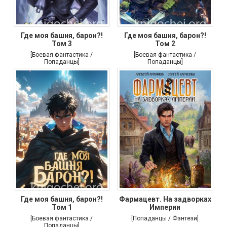
Где моя башня, барон?!
Где моя башня, барон?!
Том 3
Том 2
[Боевая фантастика /
[Боевая фантастика /
Попаданцы]
Попаданцы]
Где моя башня, барон?!
Фармацевт. На задворках
Том 1
Империи
[Боевая фантастика /
[Попаданцы / Фэнтези]
Попаданцы]