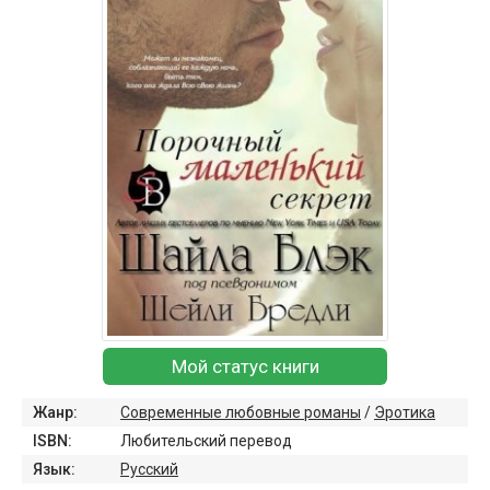
Мой статус книги
Жанр:
Современные любовные романы
/
Эротика
ISBN:
Любительский перевод
Язык:
Русский