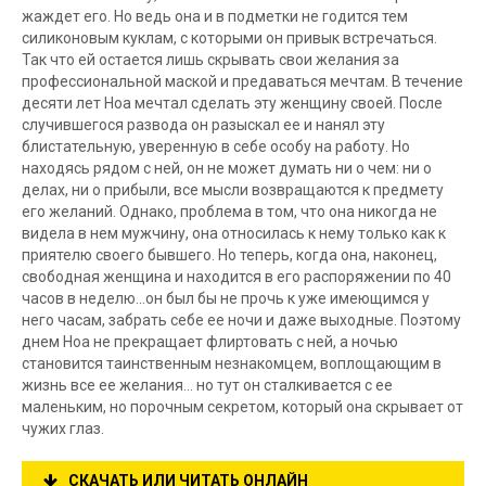
жаждет его. Но ведь она и в подметки не годится тем
силиконовым куклам, с которыми он привык встречаться.
Так что ей остается лишь скрывать свои желания за
профессиональной маской и предаваться мечтам. В течение
десяти лет Ноа мечтал сделать эту женщину своей. После
случившегося развода он разыскал ее и нанял эту
блистательную, уверенную в себе особу на работу. Но
находясь рядом с ней, он не может думать ни о чем: ни о
делах, ни о прибыли, все мысли возвращаются к предмету
его желаний. Однако, проблема в том, что она никогда не
видела в нем мужчину, она относилась к нему только как к
приятелю своего бывшего. Но теперь, когда она, наконец,
свободная женщина и находится в его распоряжении по 40
часов в неделю...он был бы не прочь к уже имеющимся у
него часам, забрать себе ее ночи и даже выходные. Поэтому
днем Ноа не прекращает флиртовать с ней, а ночью
становится таинственным незнакомцем, воплощающим в
жизнь все ее желания… но тут он сталкивается с ее
маленьким, но порочным секретом, который она скрывает от
чужих глаз.
СКАЧАТЬ ИЛИ ЧИТАТЬ ОНЛАЙН