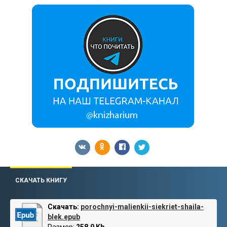
СКАЧАТЬ КНИГУ
Скачать:
porochnyi-malienkii-siekriet-shaila-
blek.epub