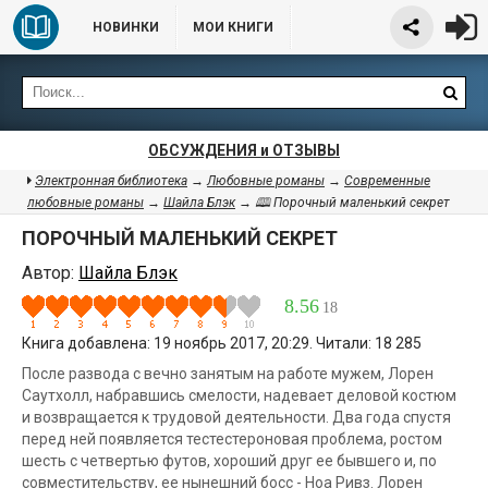
НОВИНКИ
МОИ КНИГИ
ОБСУЖДЕНИЯ и ОТЗЫВЫ
Электронная библиотека
→
Любовные романы
→
Современные
любовные романы
→
Шайла Блэк
→ 🕮 Порочный маленький секрет
ПОРОЧНЫЙ МАЛЕНЬКИЙ СЕКРЕТ
Автор:
Шайла Блэк
8.56
18
Книга добавлена: 19 ноябрь 2017, 20:29. Читали: 18 285
После развода с вечно занятым на работе мужем, Лорен
Саутхолл, набравшись смелости, надевает деловой костюм
и возвращается к трудовой деятельности. Два года спустя
перед ней появляется тестестероновая проблема, ростом
шесть с четвертью футов, хороший друг ее бывшего и, по
совместительству, ее нынешний босс - Ноа Ривз. Лорен