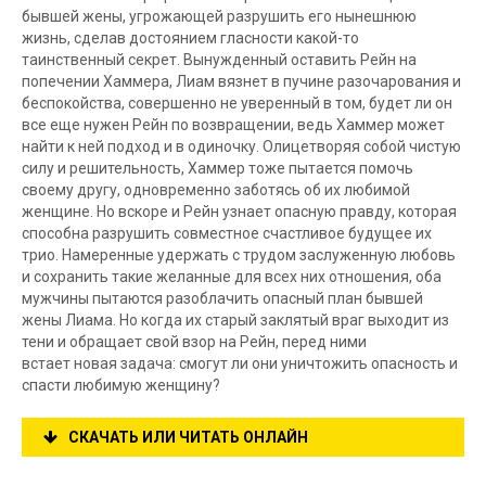
бывшей жены, угрожающей разрушить его нынешнюю
жизнь, сделав достоянием гласности какой-то
таинственный секрет. Вынужденный оставить Рейн на
попечении Хаммера, Лиам вязнет в пучине разочарования и
беспокойства, совершенно не уверенный в том, будет ли он
все еще нужен Рейн по возвращении, ведь Хаммер может
найти к ней подход и в одиночку. Олицетворяя собой чистую
силу и решительность, Хаммер тоже пытается помочь
своему другу, одновременно заботясь об их любимой
женщине. Но вскоре и Рейн узнает опасную правду, которая
способна разрушить совместное счастливое будущее их
трио. Намеренные удержать с трудом заслуженную любовь
и сохранить такие желанные для всех них отношения, оба
мужчины пытаются разоблачить опасный план бывшей
жены Лиама. Но когда их старый заклятый враг выходит из
тени и обращает свой взор на Рейн, перед ними
встает новая задача: смогут ли они уничтожить опасность и
спасти любимую женщину?
СКАЧАТЬ ИЛИ ЧИТАТЬ ОНЛАЙН