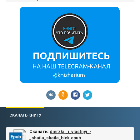
СКАЧАТЬ КНИГУ
Скачать:
dierzkii_i_vlastnyi_-
_shaila_shaila_blek.epub