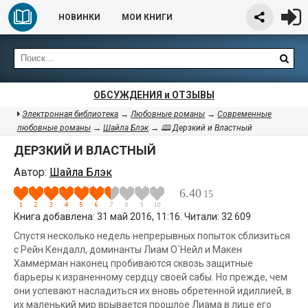
НОВИНКИ
МОИ КНИГИ
ОБСУЖДЕНИЯ и ОТЗЫВЫ
Электронная библиотека
→
Любовные романы
→
Современные
любовные романы
→
Шайла Блэк
→ 🕮 Дерзкий и Властный
ДЕРЗКИЙ И ВЛАСТНЫЙ
Автор:
Шайла Блэк
6.40
15
Книга добавлена: 31 май 2016, 11:16. Читали: 32 609
Спустя несколько недель непрерывных попыток сблизиться
с Рейн Кендалл, доминанты Лиам О`Нейл и Макен
Хаммерман наконец пробиваются сквозь защитные
барьеры к израненному сердцу своей сабы. Но прежде, чем
они успевают насладиться их вновь обретенной идиллией, в
их маленький мир врывается прошлое Лиама в лице его