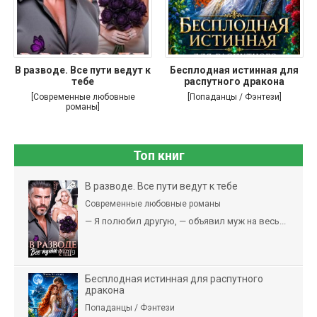
В разводе. Все пути ведут к
Бесплодная истинная для
тебе
распутного дракона
[Современные любовные
[Попаданцы / Фэнтези]
романы]
Топ книг
В разводе. Все пути ведут к тебе
Современные любовные романы
— Я полюбил другую, — объявил муж на весь...
Бесплодная истинная для распутного
дракона
Попаданцы / Фэнтези