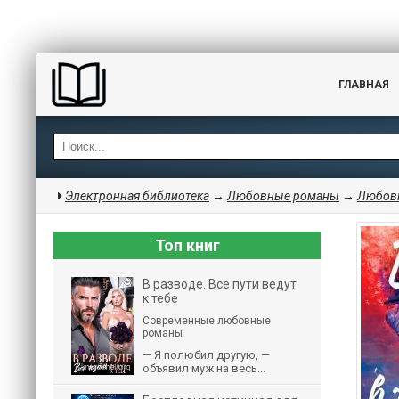
ГЛАВНАЯ
Электронная библиотека
→
Любовные романы
→
Любовн
Топ книг
В разводе. Все пути ведут
к тебе
Современные любовные
романы
— Я полюбил другую, —
объявил муж на весь...