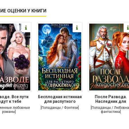
ИЕ ОЦЕНКИ У КНИГИ
воде. Все пути
Бесплодная истинная
После Развода.
едут к тебе
для распутного
Наследник для
дракона
дракона
менные любовные
[Попаданцы / Фэнтези]
[Попаданцы / Любовна
романы]
фантастика]