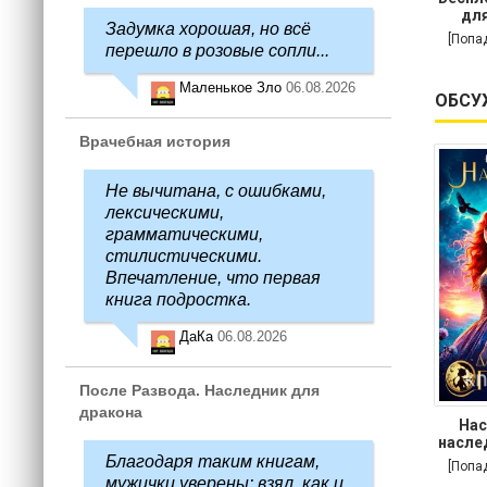
для
Задумка хорошая, но всё
[Попа
перешло в розовые сопли...
Маленькое Зло
06.08.2026
ОБСУ
Врачебная история
Не вычитана, с ошибками,
лексическими,
грамматическими,
стилистическими.
Впечатление, что первая
книга подростка.
ДаКа
06.08.2026
После Развода. Наследник для
дракона
Нас
насле
Благодаря таким книгам,
[Попа
мужички уверены: взял, как и