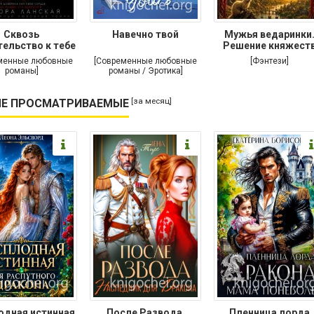
Сквозь
Навечно твой
Мужья ведаринки
ельство к тебе
Решение княжест
менные любовные
[Современные любовные
[Фэнтези]
романы]
романы / Эротика]
[за месяц]
Е ПРОСМАТРИВАЕМЫЕ
одная истинная
После Развода.
Пленница лорда