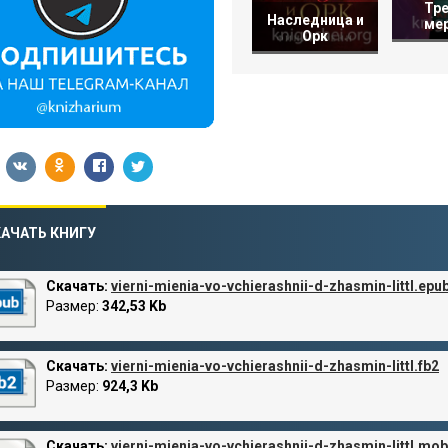
Тр
Наследница и
ме
Орк
АЧАТЬ КНИГУ
Скачать:
vierni-mienia-vo-vchierashnii-d-zhasmin-littl.epu
Размер:
342,53 Kb
Скачать:
vierni-mienia-vo-vchierashnii-d-zhasmin-littl.fb2
Размер:
924,3 Kb
Скачать:
vierni-mienia-vo-vchierashnii-d-zhasmin-littl.mob