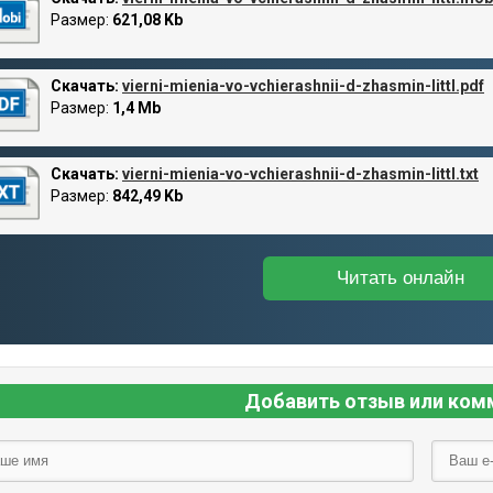
Размер:
621,08 Kb
Скачать:
vierni-mienia-vo-vchierashnii-d-zhasmin-littl.pdf
Размер:
1,4 Mb
Скачать:
vierni-mienia-vo-vchierashnii-d-zhasmin-littl.txt
Размер:
842,49 Kb
Читать онлайн
Добавить отзыв или ком