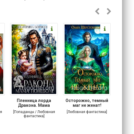
Пленница лорда
Осторожно, темный
Злодей
Дракона. Мама
маг не женат!
поневоле
я
[Попаданцы / Любовная
[Любовная фантастика]
[Попада
фантастика]
фа