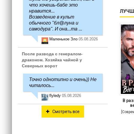
что хочешь-бабе это
нравится...
ЛУЧШ
Возведение в культ
обычного "бл@луна и
самодура". И она...та ...
Маленькое Зло
05.08.2026
После развода с генералом-
драконом. Хозяйка чайной у
Северных ворот
Точно однотипно и очень)) Не
читалось...
flyledy
05.08.2026
В раз
в
Смотреть все
[Совре