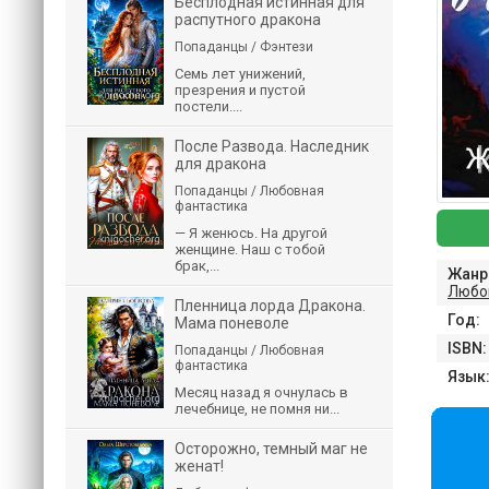
Бесплодная истинная для
распутного дракона
Попаданцы / Фэнтези
Семь лет унижений,
презрения и пустой
постели....
После Развода. Наследник
для дракона
Попаданцы / Любовная
фантастика
— Я женюсь. На другой
женщине. Наш с тобой
брак,...
Жанр
Любо
Пленница лорда Дракона.
Год:
Мама поневоле
ISBN:
Попаданцы / Любовная
фантастика
Язык
Месяц назад я очнулась в
лечебнице, не помня ни...
Осторожно, темный маг не
женат!