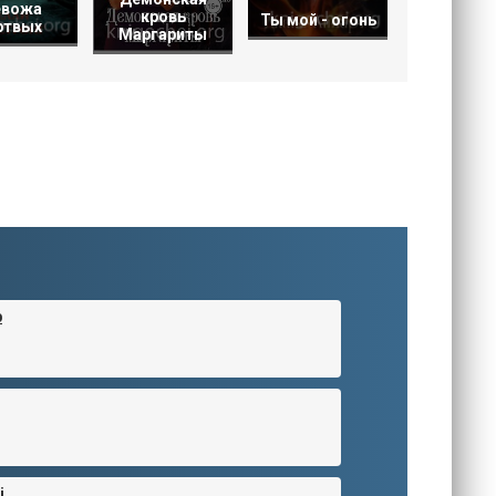
евожа
кровь
Ты мой - огонь
ртвых
Маргариты
b
i