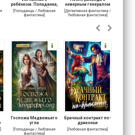
ребёнком. Попаданка,
неверным генералом
маг
ты сможешь!
драконов
я
[Попаданцы / Любовная
[Детективная фантастика /
[Любовн
фантастика]
Любовная фантастика]
Госпожа Медвежьего
Брачный контракт по-
Тр
о
угла
драконьи
пр
]
[Попаданцы / Любовная
[Любовная фантастика]
[Детектив
фантастика]
Любовна