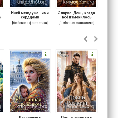
.
Иней между нашими
Эларис: День, когда
Кошачи
в
сердцами
всё изменилось
Котик
[Любовная фантастика]
[Любовная фантастика]
[
Изгнанная с
После развода с
Осторо