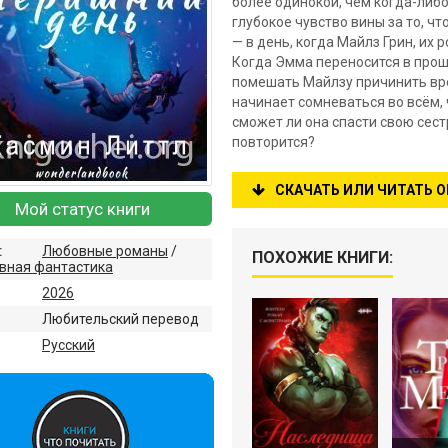
более одинокой, чем когда-либо
глубокое чувство вины за то, ч
— в день, когда Майлз Грин, их 
Когда Эмма переносится в прошл
помешать Майлзу причинить вре
начинает сомневаться во всём, 
сможет ли она спасти свою сест
повторится?
СКАЧАТЬ ИЛИ ЧИТАТЬ 
Мой статус книги
:
Любовные романы
/
ПОХОЖИЕ КНИГИ:
вная фантастика
2026
Любительский перевод
:
Русский