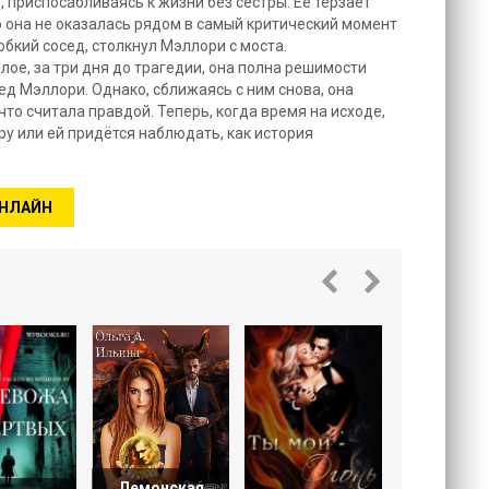
, приспосабливаясь к жизни без сестры. Её терзает
то она не оказалась рядом в самый критический момент
робкий сосед, столкнул Мэллори с моста.
ое, за три дня до трагедии, она полна решимости
д Мэллори. Однако, сближаясь с ним снова, она
что считала правдой. Теперь, когда время на исходе,
ру или ей придётся наблюдать, как история
ОНЛАЙН
Свята
развратн
или
Демонская