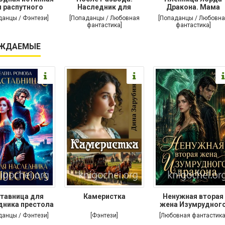
 распутного
Наследник для
Дракона. Мама
дракона
дракона
поневоле
данцы / Фэнтези]
[Попаданцы / Любовная
[Попаданцы / Любовна
фантастика]
фантастика]
ЖДАЕМЫЕ
тавница для
Камеристка
Ненужная вторая
дника престола
жена Изумрудног
дракона
данцы / Фэнтези]
[Фэнтези]
[Любовная фантастика