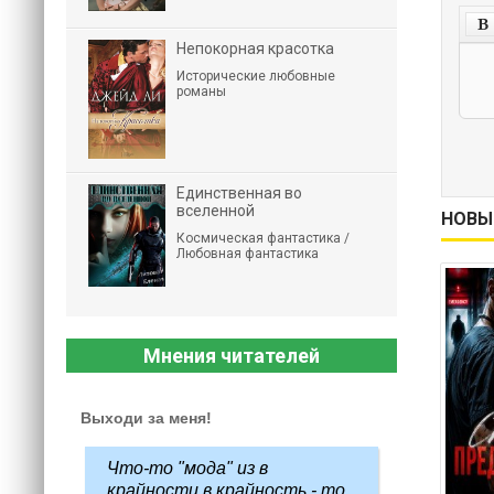
Непокорная красотка
Исторические любовные
романы
Единственная во
вселенной
НОВЫ
Космическая фантастика /
Любовная фантастика
Мнения читателей
Выходи за меня!
Что-то "мода" из в
крайности в крайность - то