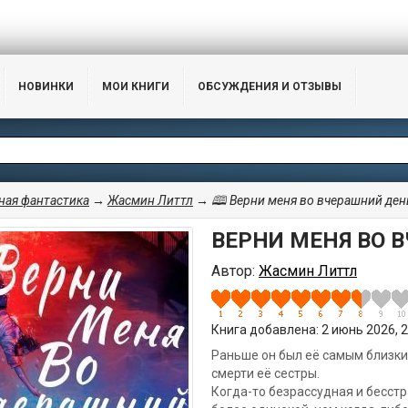
НОВИНКИ
МОИ КНИГИ
ОБСУЖДЕНИЯ И ОТЗЫВЫ
ая фантастика
→
Жасмин Литтл
→ 🕮 Верни меня во вчерашний ден
ВЕРНИ МЕНЯ ВО 
Автор:
Жасмин Литтл
Книга добавлена: 2 июнь 2026, 2
Раньше он был её самым близким
смерти её сестры.
Когда-то безрассудная и бесст