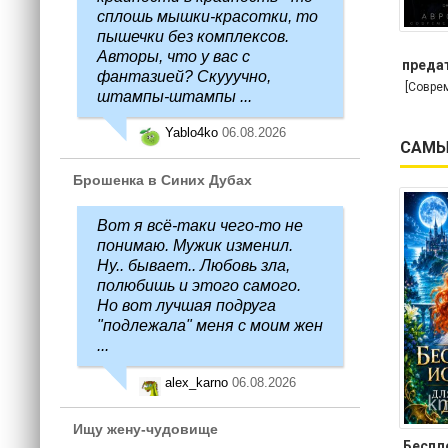
сплошь мышки-красотки, то
пышечки без комплексов.
Авторы, что у вас с
предат
фантазией? Скууучно,
[Совре
штампы-штампы ...
Yablo4ko
06.08.2026
САМЫ
Брошенка в Синих Дубах
Вот я всё-таки чего-то не
понимаю. Мужик изменил.
Ну.. бывает.. Любовь зла,
полюбишь и этого самого.
Но вот лучшая подруга
"подлежала" меня с моим жен
...
alex_karno
06.08.2026
Ищу жену-чудовище
Беспл