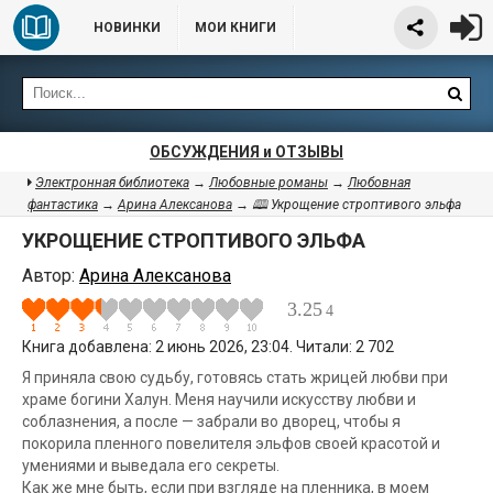
НОВИНКИ
МОИ КНИГИ
ОБСУЖДЕНИЯ и ОТЗЫВЫ
Электронная библиотека
→
Любовные романы
→
Любовная
фантастика
→
Арина Алексанова
→ 🕮 Укрощение строптивого эльфа
УКРОЩЕНИЕ СТРОПТИВОГО ЭЛЬФА
Автор:
Арина Алексанова
3.25
4
Книга добавлена: 2 июнь 2026, 23:04. Читали: 2 702
Я приняла свою судьбу, готовясь стать жрицей любви при
храме богини Халун. Меня научили искусству любви и
соблазнения, а после — забрали во дворец, чтобы я
покорила пленного повелителя эльфов своей красотой и
умениями и выведала его секреты.
Как же мне быть, если при взгляде на пленника, в моем