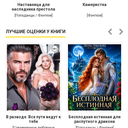
Наставница для
Камеристка
наследника престола
[Попаданцы / Фэнтези]
[Фэнтези]
ЛУЧШИЕ ОЦЕНКИ У КНИГИ
В разводе. Все пути ведут к
Бесплодная истинная для
тебе
распутного дракона
[Современные любовные
[Попаданцы / Фэнтези]