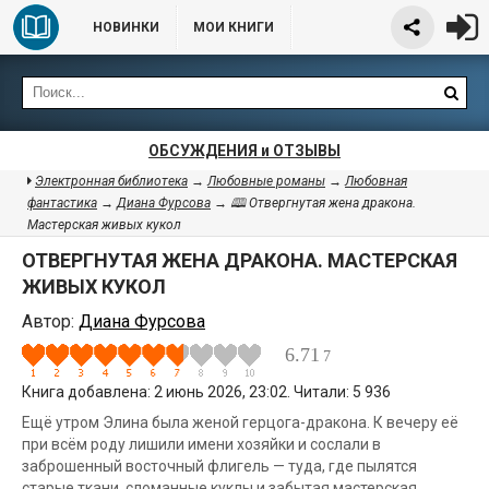
НОВИНКИ
МОИ КНИГИ
ОБСУЖДЕНИЯ и ОТЗЫВЫ
Электронная библиотека
→
Любовные романы
→
Любовная
фантастика
→
Диана Фурсова
→ 🕮 Отвергнутая жена дракона.
Мастерская живых кукол
ОТВЕРГНУТАЯ ЖЕНА ДРАКОНА. МАСТЕРСКАЯ
ЖИВЫХ КУКОЛ
Автор:
Диана Фурсова
6.71
7
Книга добавлена: 2 июнь 2026, 23:02. Читали: 5 936
Ещё утром Элина была женой герцога-дракона. К вечеру её
при всём роду лишили имени хозяйки и сослали в
заброшенный восточный флигель — туда, где пылятся
старые ткани, сломанные куклы и забытая мастерская,