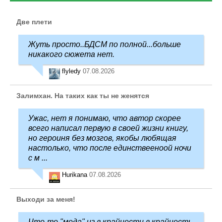
Две плети
Жуть просто..БДСМ по полной...больше
никакого сюжета нет.
flyledy
07.08.2026
Залимхан. На таких как ты не женятся
Ужас, нет я понимаю, что автор скорее
всего написал первую в своей жизни книгу,
но героиня без мозгов, якобы любящая
настолько, что после единствееноой ночи
с м ...
Hurikana
07.08.2026
Выходи за меня!
Что-то "мода" из в крайности в крайность