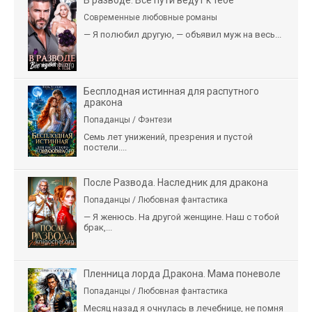
В разводе. Все пути ведут к тебе
Современные любовные романы
— Я полюбил другую, — объявил муж на весь...
Бесплодная истинная для распутного
дракона
Попаданцы / Фэнтези
Семь лет унижений, презрения и пустой
постели....
После Развода. Наследник для дракона
Попаданцы / Любовная фантастика
— Я женюсь. На другой женщине. Наш с тобой
брак,...
Пленница лорда Дракона. Мама поневоле
Попаданцы / Любовная фантастика
Месяц назад я очнулась в лечебнице, не помня