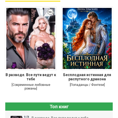
В разводе. Все пути ведут к
Бесплодная истинная для
тебе
распутного дракона
[Современные любовные
[Попаданцы / Фэнтези]
романы]
Топ книг