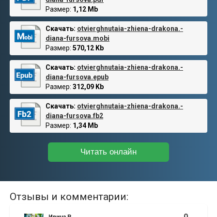
Размер:
1,12 Mb
Скачать:
otvierghnutaia-zhiena-drakona.-
diana-fursova.mobi
Размер:
570,12 Kb
Скачать:
otvierghnutaia-zhiena-drakona.-
diana-fursova.epub
Размер:
312,09 Kb
Скачать:
otvierghnutaia-zhiena-drakona.-
diana-fursova.fb2
Размер:
1,34 Mb
Читать онлайн
Отзывы и комментарии:
0