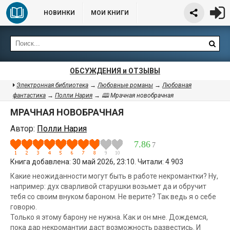
НОВИНКИ
МОИ КНИГИ
ОБСУЖДЕНИЯ и ОТЗЫВЫ
Электронная библиотека
→
Любовные романы
→
Любовная
фантастика
→
Полли Нария
→ 🕮 Мрачная новобрачная
МРАЧНАЯ НОВОБРАЧНАЯ
Автор:
Полли Нария
7.86
7
Книга добавлена: 30 май 2026, 23:10. Читали: 4 903
Какие неожиданности могут быть в работе некромантки? Ну,
например: дух сварливой старушки возьмет да и обручит
тебя со своим внуком бароном. Не верите? Так ведь я о себе
говорю.
Только я этому барону не нужна. Как и он мне. Дождемся,
пока дар некромантии даст возможность развестись. И