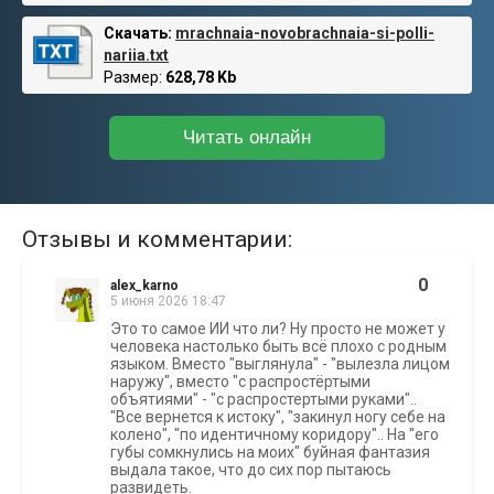
Скачать:
mrachnaia-novobrachnaia-si-polli-
nariia.txt
Размер:
628,78 Kb
Читать онлайн
Отзывы и комментарии:
0
alex_karno
5 июня 2026 18:47
Это то самое ИИ что ли? Ну просто не может у
человека настолько быть всё плохо с родным
языком. Вместо "выглянула" - "вылезла лицом
наружу", вместо "с распростёртыми
объятиями" - "с распростертыми руками"..
"Все вернется к истоку", "закинул ногу себе на
колено", "по идентичному коридору".. На "его
губы сомкнулись на моих" буйная фантазия
выдала такое, что до сих пор пытаюсь
развидеть.