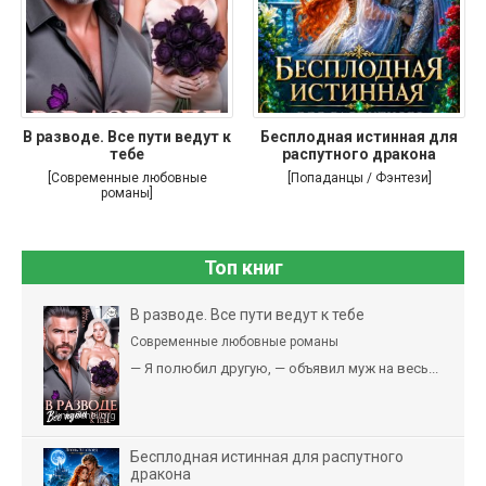
В разводе. Все пути ведут к
Бесплодная истинная для
тебе
распутного дракона
[Современные любовные
[Попаданцы / Фэнтези]
романы]
Топ книг
В разводе. Все пути ведут к тебе
Современные любовные романы
— Я полюбил другую, — объявил муж на весь...
Бесплодная истинная для распутного
дракона