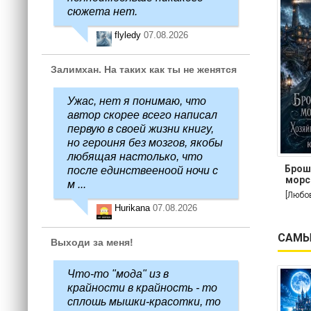
сюжета нет.
flyledy
07.08.2026
Залимхан. На таких как ты не женятся
Ужас, нет я понимаю, что
автор скорее всего написал
первую в своей жизни книгу,
но героиня без мозгов, якобы
любящая настолько, что
Брош
после единствееноой ночи с
морс
м ...
[Любо
Hurikana
07.08.2026
САМЫ
Выходи за меня!
Что-то "мода" из в
крайности в крайность - то
сплошь мышки-красотки, то