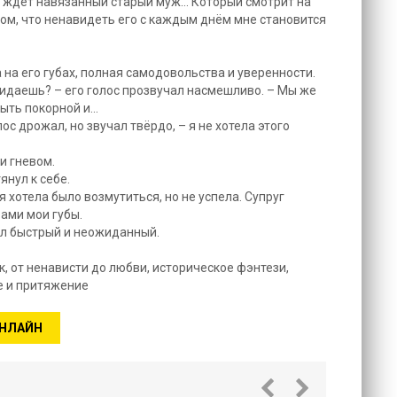
 ждёт навязанный старый муж… Который смотрит на
м, что ненавидеть его с каждым днём мне становится
 на его губах, полная самодовольства и уверенности.
кидаешь? – его голос прозвучал насмешливо. – Мы же
быть покорной и…
лос дрожал, но звучал твёрдо, – я не хотела этого
и гневом.
янул к себе.
я хотела было возмутиться, но не успела. Супруг
ами мои губы.
ыл быстрый и неожиданный.
к, от ненависти до любви, историческое фэнтези,
е и притяжение
ОНЛАЙН
Обречённа
месть