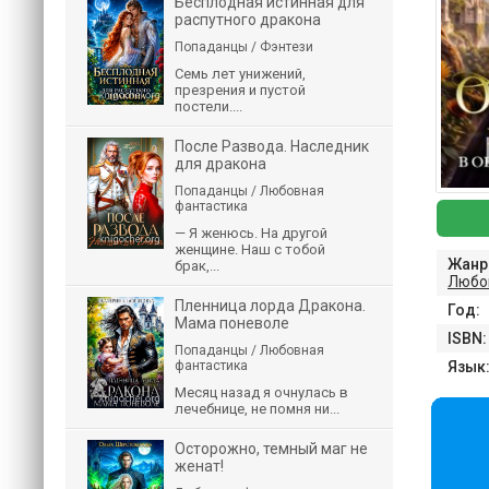
Бесплодная истинная для
распутного дракона
Попаданцы / Фэнтези
Семь лет унижений,
презрения и пустой
постели....
После Развода. Наследник
для дракона
Попаданцы / Любовная
фантастика
— Я женюсь. На другой
женщине. Наш с тобой
Жанр
брак,...
Любо
Пленница лорда Дракона.
Год:
Мама поневоле
ISBN:
Попаданцы / Любовная
фантастика
Язык
Месяц назад я очнулась в
лечебнице, не помня ни...
Осторожно, темный маг не
женат!