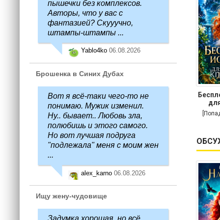
пышечки без комплексов.
Авторы, что у вас с
фантазией? Скууучно,
штампы-штампы ...
Yablo4ko
06.08.2026
Брошенка в Синих Дубах
Беспл
Вот я всё-таки чего-то не
для
понимаю. Мужик изменил.
[Попа
Ну.. бывает.. Любовь зла,
полюбишь и этого самого.
Но вот лучшая подруга
ОБСУ
"подлежала" меня с моим жен
...
alex_karno
06.08.2026
Ищу жену-чудовище
Задумка хорошая, но всё