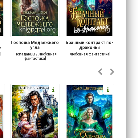
Госпожа Медвежьего
Брачный контракт по-
Тр
о
угла
драконьи
пр
]
[Попаданцы / Любовная
[Любовная фантастика]
[Детектив
фантастика]
Любовна