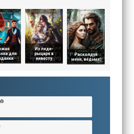
Дилог
ыжая
Из леди-
нка для
рыцаря в
Расколдуй
аданки
невесту
меня, ведьма!
ub
2