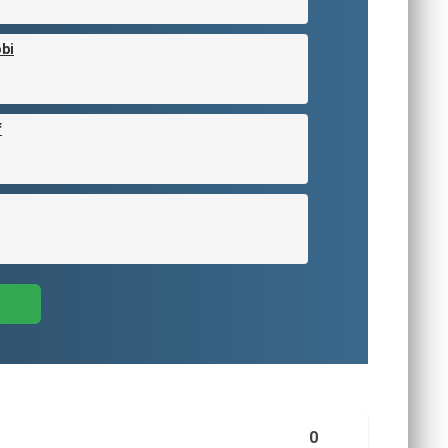
bi
f
0