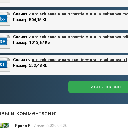
Скачать:
obriechiennaia-na-schastie-v-o-alla-sultanova.mo
Размер:
504,15 Kb
Скачать:
obriechiennaia-na-schastie-v-o-alla-sultanova.pd
Размер:
1018,67 Kb
Скачать:
obriechiennaia-na-schastie-v-o-alla-sultanova.txt
Размер:
553,48 Kb
Читать онлайн
вы и комментарии:
Ирина Р
7 июня 2026 04:26