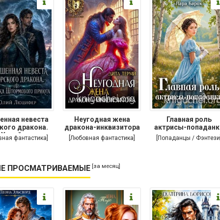
енная невеста
Неугодная жена
Главная роль
кого дракона.
дракона-инквизитора
актрисы-попаданк
Хозяйка
вная фантастика]
[Любовная фантастика]
[Попаданцы / Фэнтези
[за месяц]
Е ПРОСМАТРИВАЕМЫЕ