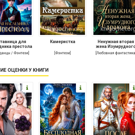
тавница для
Камеристка
Ненужная вторая
дника престола
жена Изумрудног
дракона
данцы / Фэнтези]
[Фэнтези]
[Любовная фантастика
ИЕ ОЦЕНКИ У КНИГИ