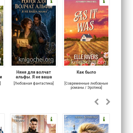
Няня для волчат
Как было
Мой вра
и
альфы. Я не ваша
мама
]
[Любовная фантастика]
[Современные любовные
[Детекти
романы / Эротика]