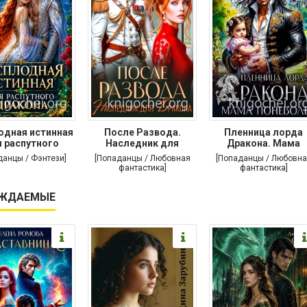
одная истинная
После Развода.
Пленница лорда
 распутного
Наследник для
Дракона. Мама
дракона
дракона
поневоле
данцы / Фэнтези]
[Попаданцы / Любовная
[Попаданцы / Любовна
фантастика]
фантастика]
ЖДАЕМЫЕ