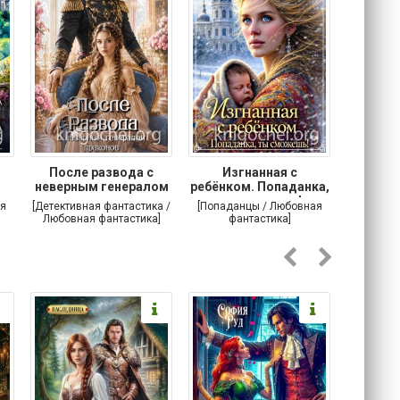
После развода с
Изгнанная с
Осторо
неверным генералом
ребёнком. Попаданка,
маг
драконов
ты сможешь!
я
[Детективная фантастика /
[Попаданцы / Любовная
[Любовн
Любовная фантастика]
фантастика]