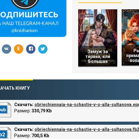
Р
Замуж за
прима
тирана, или
поп
Большая
АЧАТЬ КНИГУ
Скачать:
obriechiennaia-na-schastie-v-o-alla-sultanova.ep
Размер:
330,79 Kb
Скачать:
obriechiennaia-na-schastie-v-o-alla-sultanova.fb
Размер:
700,5 Kb