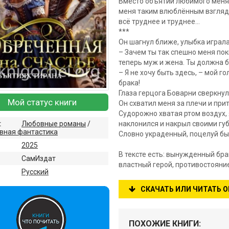
Вместо объятий любимого меня
меня таким влюблённым взглядо
всё труднее и труднее…
***
Он шагнул ближе, улыбка играла
– Зачем ты так спешно меня по
теперь муж и жена. Ты должна 
– Я не хочу быть здесь, – мой го
брака!
Глаза герцога Боварни сверкнул
Мой статус книги
Он схватил меня за плечи и прит
Судорожно хватая ртом воздух, 
наклонился и накрыл своими губ
:
Любовные романы
/
вная фантастика
Словно украденный, поцелуй б
2025
В тексте есть: вынужденный бра
СамИздат
властный герой, противостояни
:
Русский
СКАЧАТЬ ИЛИ ЧИТАТЬ 
ПОХОЖИЕ КНИГИ: