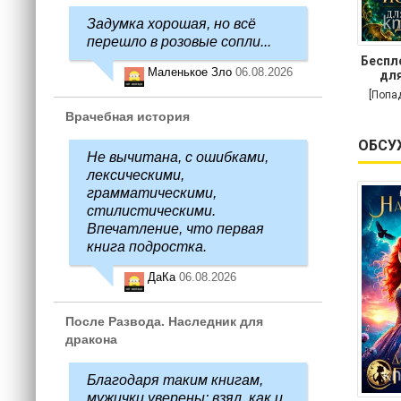
Задумка хорошая, но всё
перешло в розовые сопли...
Беспл
Маленькое Зло
06.08.2026
для
[Попа
Врачебная история
ОБСУ
Не вычитана, с ошибками,
лексическими,
грамматическими,
стилистическими.
Впечатление, что первая
книга подростка.
ДаКа
06.08.2026
После Развода. Наследник для
дракона
Благодаря таким книгам,
мужички уверены: взял, как и