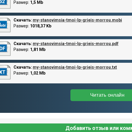
Размер:
1,5 Mb
Скачать:
my-stanovimsia-tmoi-lp-grieis-morrou.mobi
Размер:
1018,37 Kb
Скачать:
my-stanovimsia-tmoi-lp-grieis-morrou.pdf
Размер:
1,81 Mb
Скачать:
my-stanovimsia-tmoi-lp-grieis-morrou.txt
Размер:
1,02 Mb
Читать онлайн
Добавить отзыв или ком