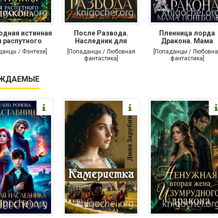
одная истинная
После Развода.
Пленница лорда
 распутного
Наследник для
Дракона. Мама
дракона
дракона
поневоле
данцы / Фэнтези]
[Попаданцы / Любовная
[Попаданцы / Любовна
фантастика]
фантастика]
ЖДАЕМЫЕ