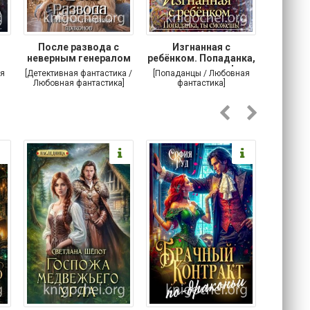
После развода с
Изгнанная с
Осторо
неверным генералом
ребёнком. Попаданка,
маг
драконов
ты сможешь!
я
[Детективная фантастика /
[Попаданцы / Любовная
[Любовн
Любовная фантастика]
фантастика]