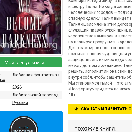
Вампиры и люди живут в шатком 
и сестру Талии. Но когда запас
человеческих городов — подход
опасную сделку: Талия выйдет з
Талия ошеломлена этим договор
служащий правой рукой принца, 
королевство вампиров в целости
но планирует разрушить короле
Двор вампиров полон опасносте
возникает новая чудовищная угр
защищенность их мира куда бол
Мой статус книги
между долгом и желанием, Тали
решить, исполнит ли она свой д
:
Любовная фантастика
/
внутри себя, чтобы защитить об
ика
Мы становимся тьмой — это ат
2026
«Носферату» придется по вкусу.
Любительский перевод
18+
:
Русский
СКАЧАТЬ ИЛИ ЧИТАТЬ 
ПОХОЖИЕ КНИГИ: