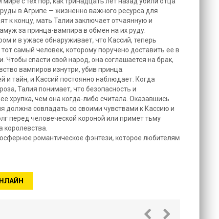
мире с тех пор, как тринадцать лет назад убили отца
ы руды в Агрипе — жизненно важного ресурса для
ят к концу, мать Талии заключает отчаянную и
амуж за принца-вампира в обмен на их руду.
ом и в ужасе обнаруживает, что Кассий, теперь
тот самый человек, которому поручено доставить ее в
. Чтобы спасти свой народ, она соглашается на брак,
вство вампиров изнутри, убив принца.
й и тайн, и Кассий постоянно наблюдает. Когда
оза, Талия понимает, что безопасность и
ее хрупка, чем она когда-либо считала. Оказавшись
я должна совладать со своими чувствами к Кассию и
олг перед человеческой короной или примет тьму
а королевства.
мосферное романтическое фэнтези, которое любителям
ОНЛАЙН
Бессмер