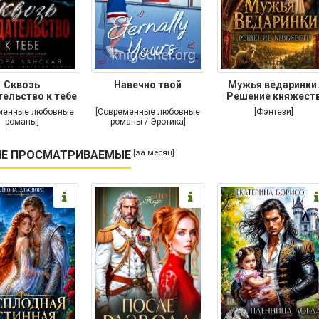
Сквозь
Навечно твой
Мужья ведаринки
ельство к тебе
Решение княжест
менные любовные
[Современные любовные
[Фэнтези]
романы]
романы / Эротика]
[за месяц]
Е ПРОСМАТРИВАЕМЫЕ