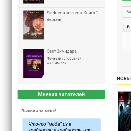
Sindroma unicuma. Книга 1
Фэнтези
Свет Зимидара
Фэнтези / Любовная
фантастика
НОВЫ
Мнения читателей
Выходи за меня!
Что-то "мода" из в
крайности в крайность - то