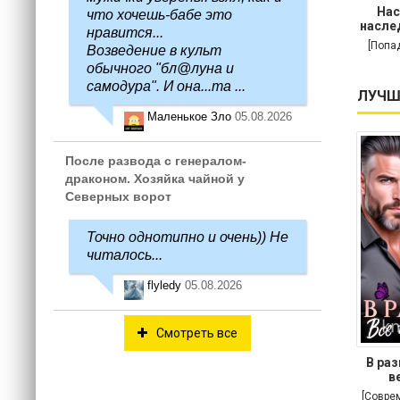
Нас
что хочешь-бабе это
насле
нравится...
[Попа
Возведение в культ
обычного "бл@луна и
самодура". И она...та ...
ЛУЧШ
Маленькое Зло
05.08.2026
После развода с генералом-
драконом. Хозяйка чайной у
Северных ворот
Точно однотипно и очень)) Не
читалось...
flyledy
05.08.2026
Смотреть все
В раз
в
[Совре