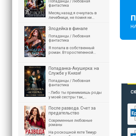
Попаданцы / Любовная
фантастика
Месяц назад я очнулась в
лечебнице, не помня ни...
Злодейка в финале
Попаданцы / Любовная
фантастика
Я попала в собственный
роман. Второстепенной...
Попаданка-Акушерка: на
Службе у Князя!
Попаданцы / Любовная
фантастика
СК
- Либо ты принимаешь роды
у моей сестры так,...
После развода. Счет за
предательство
Современные любовные
романы
На роскошной яхте Тимур