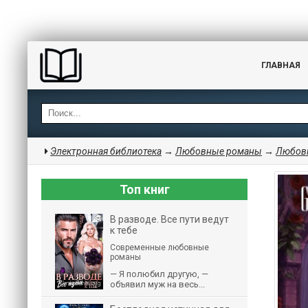
ГЛАВНАЯ
Электронная библиотека
→
Любовные романы
→
Любовн
Топ книг
В разводе. Все пути ведут
к тебе
Современные любовные
романы
— Я полюбил другую, —
объявил муж на весь...