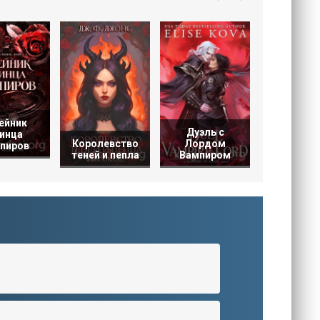
принц
ейник
Дуэль с
инца
Королевство
Лордом
пиров
теней и пепла
Вампиром