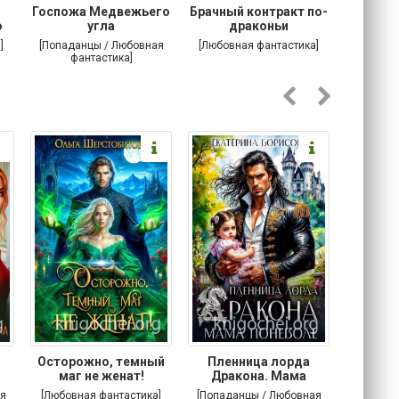
Госпожа Медвежьего
Брачный контракт по-
Тр
о
угла
драконьи
пр
]
[Попаданцы / Любовная
[Любовная фантастика]
[Детектив
фантастика]
Любовна
Осторожно, темный
Пленница лорда
Злодей
маг не женат!
Дракона. Мама
поневоле
я
[Любовная фантастика]
[Попаданцы / Любовная
[Попада