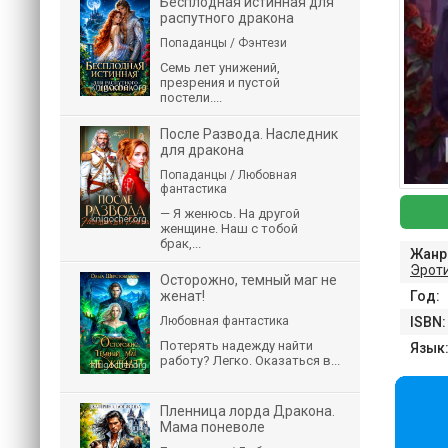
Бесплодная истинная для
распутного дракона
Попаданцы / Фэнтези
Семь лет унижений,
презрения и пустой
постели....
После Развода. Наследник
для дракона
Попаданцы / Любовная
фантастика
— Я женюсь. На другой
женщине. Наш с тобой
брак,...
Жанр
Эрот
Осторожно, темный маг не
женат!
Год:
Любовная фантастика
ISBN:
Потерять надежду найти
Язык
работу? Легко. Оказаться в...
Пленница лорда Дракона.
Мама поневоле