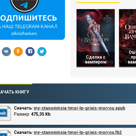
Ош
Сделка с
пр
вампиром
вам
АЧАТЬ КНИГУ
Скачать:
my-stanovimsia-tmoi-lp-grieis-morrou.epub
Размер:
475,35 Kb
Скачать:
my-stanovimsia-tmoi-lp-grieis-morrou.fb2