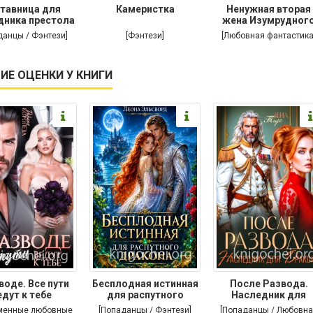
тавница для
Камеристка
Ненужная вторая
дника престола
жена Изумрудног
дракона
данцы / Фэнтези]
[Фэнтези]
[Любовная фантастика
ИЕ ОЦЕНКИ У КНИГИ
воде. Все пути
Бесплодная истинная
После Развода.
едут к тебе
для распутного
Наследник для
дракона
дракона
менные любовные
[Попаданцы / Фэнтези]
[Попаданцы / Любовна