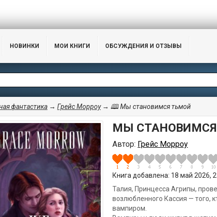
НОВИНКИ
МОИ КНИГИ
ОБСУЖДЕНИЯ И ОТЗЫВЫ
ая фантастика
→
Грейс Морроу
→ 🕮 Мы становимся тьмой
МЫ СТАНОВИМСЯ
Автор:
Грейс Морроу
Книга добавлена: 18 май 2026, 23
Талия, Принцесса Агрипы, прове
возлюбленного Кассия — того, к
вампиром.