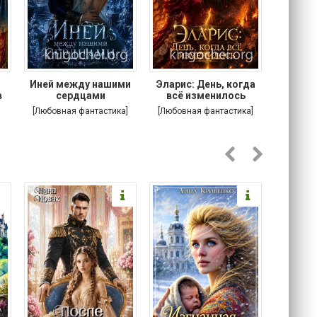
.
Иней между нашими
Эларис: День, когда
Кошачи
в
сердцами
всё изменилось
Котик
[Любовная фантастика]
[Любовная фантастика]
[