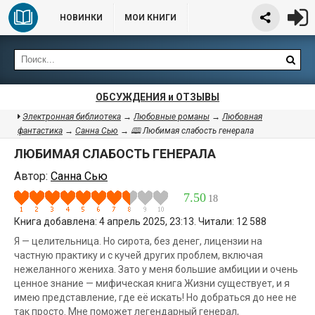
НОВИНКИ
МОИ КНИГИ
ОБСУЖДЕНИЯ и ОТЗЫВЫ
Электронная библиотека
→
Любовные романы
→
Любовная
фантастика
→
Санна Сью
→ 🕮 Любимая слабость генерала
ЛЮБИМАЯ СЛАБОСТЬ ГЕНЕРАЛА
Автор:
Санна Сью
7.50
18
Книга добавлена: 4 апрель 2025, 23:13. Читали: 12 588
Я — целительница. Но сирота, без денег, лицензии на
частную практику и с кучей других проблем, включая
нежеланного жениха. Зато у меня большие амбиции и очень
ценное знание — мифическая книга Жизни существует, и я
имею представление, где её искать! Но добраться до нее не
так просто. Мне поможет легендарный генерал,