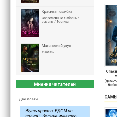
Красивая ошибка
Современные любовные
романы / Эротика
Магический укус
Фэнтези
Опасн
м
[Детект
Мнения читателей
Любов
САМЫ
Две плети
Жуть просто..БДСМ по
полной...больше никакого