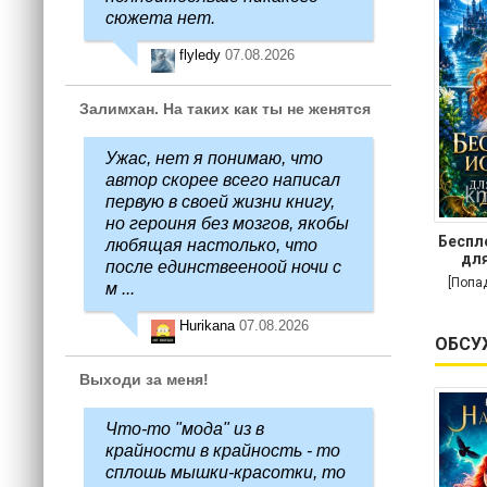
сюжета нет.
flyledy
07.08.2026
Залимхан. На таких как ты не женятся
Ужас, нет я понимаю, что
автор скорее всего написал
первую в своей жизни книгу,
но героиня без мозгов, якобы
Беспл
любящая настолько, что
для
после единствееноой ночи с
[Попа
м ...
Hurikana
07.08.2026
ОБСУ
Выходи за меня!
Что-то "мода" из в
крайности в крайность - то
сплошь мышки-красотки, то