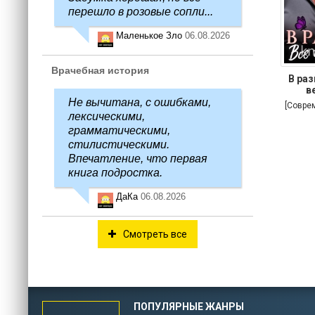
перешло в розовые сопли...
Маленькое Зло
06.08.2026
Врачебная история
В раз
в
Не вычитана, с ошибками,
[Совре
лексическими,
грамматическими,
стилистическими.
Впечатление, что первая
книга подростка.
ДаКа
06.08.2026
Смотреть все