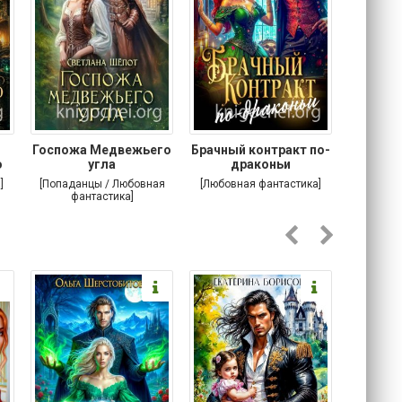
Госпожа Медвежьего
Брачный контракт по-
Тр
о
угла
драконьи
пр
]
[Попаданцы / Любовная
[Любовная фантастика]
[Детектив
фантастика]
Любовна