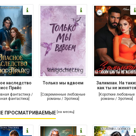
ое наследство
Только мы вдвоем
Залимхан. На таки
исс Прайс
как ты не женятс
ивная фантастика /
[Современные любовные
[Короткие любовные
ная фантастика]
романы / Эротика]
романы / Эротика]
[за месяц]
Е ПРОСМАТРИВАЕМЫЕ