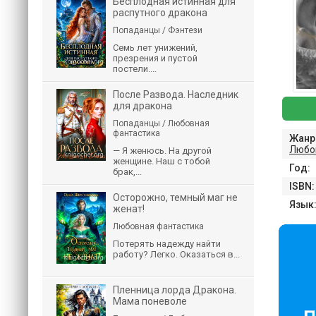
Бесплодная истинная для
распутного дракона
Попаданцы / Фэнтези
Семь лет унижений,
презрения и пустой
постели....
После Развода. Наследник
для дракона
Попаданцы / Любовная
фантастика
Жанр
Любо
— Я женюсь. На другой
женщине. Наш с тобой
Год:
брак,...
ISBN:
Осторожно, темный маг не
Язык
женат!
Любовная фантастика
Потерять надежду найти
работу? Легко. Оказаться в...
Пленница лорда Дракона.
Мама поневоле