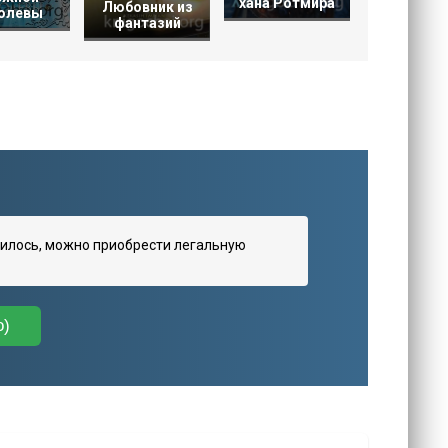
хана Ротмира
Любовник из
олевы
фантазий
илось, можно приобрести легальную
о)