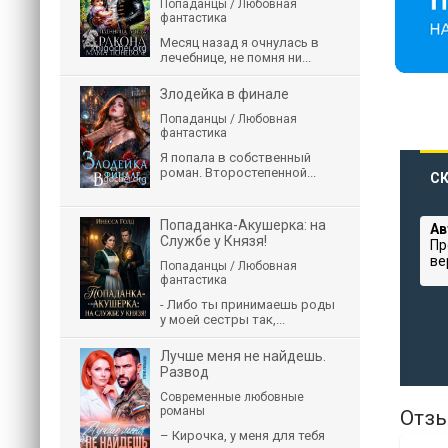
Попаданцы / Любовная
фантастика
Месяц назад я очнулась в
лечебнице, не помня ни...
Злодейка в финале
Попаданцы / Любовная
фантастика
Я попала в собственный
роман. Второстепенной...
СК
Попаданка-Акушерка: на
Ав
Службе у Князя!
Пр
ве
Попаданцы / Любовная
фантастика
- Либо ты принимаешь роды
у моей сестры так,...
Лучше меня не найдешь.
Развод
Современные любовные
романы
Отзы
– Кирочка, у меня для тебя