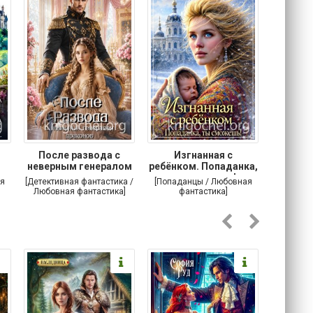
После развода с
Изгнанная с
Осторо
неверным генералом
ребёнком. Попаданка,
маг
драконов
ты сможешь!
я
[Детективная фантастика /
[Попаданцы / Любовная
[Любовн
Любовная фантастика]
фантастика]