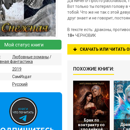
Да ничего! Просто расслабься, т
Вот только ты потерял голову в 
тобой. Что же не так с этой дев
друг знает и не говорит, постоя
В тексте есть: драконы, противо
18+
ЧЕРНОВИК
Мой статус книги
СКАЧАТЬ ИЛИ ЧИТАТЬ 
:
Любовные романы
/
вная фантастика
ПОХОЖИЕ КНИГИ:
2019
СамИздат
:
Русский
Брак по
Драк
контракту со
Сн
злодейкой