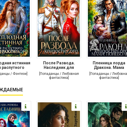
одная истинная
После Развода.
Пленница лорда
 распутного
Наследник для
Дракона. Мама
дракона
дракона
поневоле
данцы / Фэнтези]
[Попаданцы / Любовная
[Попаданцы / Любовна
фантастика]
фантастика]
ЖДАЕМЫЕ