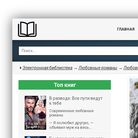
ГЛАВНАЯ
Электронная библиотека
→
Любовные романы
→
Любовн
Топ книг
В разводе. Все пути ведут
к тебе
Современные любовные
романы
— Я полюбил другую, —
объявил муж на весь...