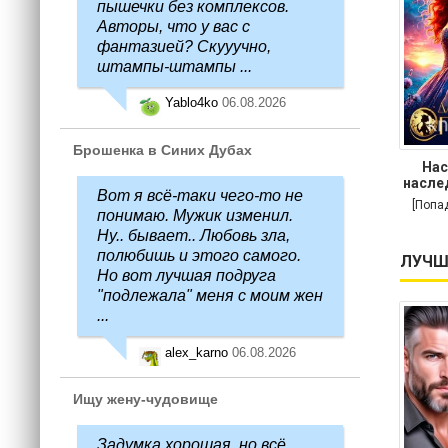
пышечки без комплексов.
Авторы, что у вас с
фантазией? Скууучно,
штампы-штампы ...
Yablo4ko
06.08.2026
Брошенка в Синих Дубах
Нас
насле
Вот я всё-таки чего-то не
[Попа
понимаю. Мужик изменил.
Ну.. бывает.. Любовь зла,
полюбишь и этого самого.
ЛУЧШ
Но вот лучшая подруга
"подлежала" меня с моим жен
...
alex_karno
06.08.2026
Ищу жену-чудовище
Задумка хорошая, но всё