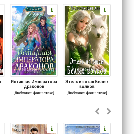
х
Истинная Императора
Этель из стаи Белых
Побег
я
драконов
волков
[Любовная фантастика]
[Любовная фантастика]
[Соврем
роман