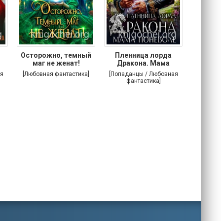
Осторожно, темный
Пленница лорда
Злодей
маг не женат!
Дракона. Мама
поневоле
я
[Любовная фантастика]
[Попаданцы / Любовная
[Попада
фантастика]
фа