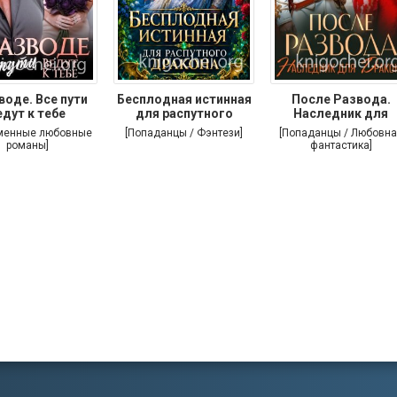
воде. Все пути
Бесплодная истинная
После Развода.
едут к тебе
для распутного
Наследник для
дракона
дракона
менные любовные
[Попаданцы / Фэнтези]
[Попаданцы / Любовна
романы]
фантастика]