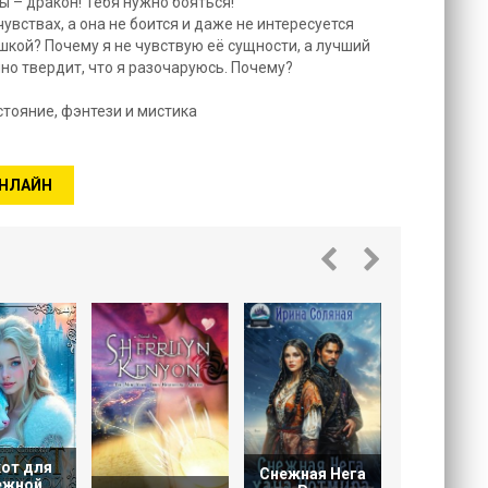
ы – дракон! Тебя нужно бояться!
чувствах, а она не боится и даже не интересуется
ушкой? Почему я не чувствую её сущности, а лучший
нно твердит, что я разочаруюсь. Почему?
стояние, фэнтези и мистика
ОНЛАЙН
Любовн
онлайн
марафон,
от для
Снежная Нега
ежной