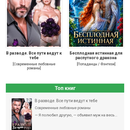
В разводе. Все пути ведут к
Бесплодная истинная для
тебе
распутного дракона
[Современные любовные
[Попаданцы / Фэнтези]
романы]
Топ книг
В разводе. Все пути ведут к тебе
Современные любовные романы
— Я полюбил другую, — объявил муж на весь...