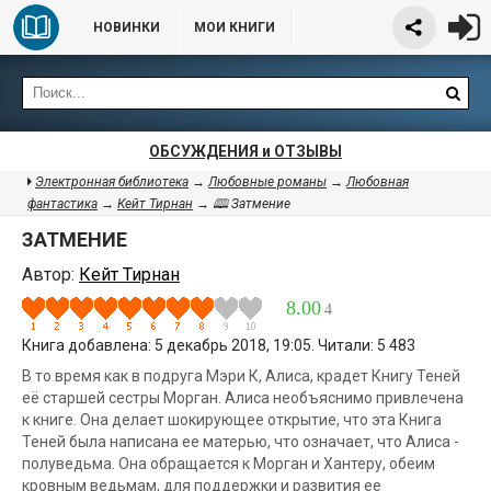
НОВИНКИ
МОИ КНИГИ
ОБСУЖДЕНИЯ и ОТЗЫВЫ
Электронная библиотека
→
Любовные романы
→
Любовная
фантастика
→
Кейт Тирнан
→ 🕮 Затмение
ЗАТМЕНИЕ
Автор:
Кейт Тирнан
8.00
4
Книга добавлена: 5 декабрь 2018, 19:05. Читали: 5 483
В то время как в подруга Мэри К, Алиса, крадет Книгу Теней
её старшей сестры Морган. Алиса необъяснимо привлечена
к книге. Она делает шокирующее открытие, что эта Книга
Теней была написана ее матерью, что означает, что Алиса -
полуведьма. Она обращается к Морган и Хантеру, обеим
кровным ведьмам, для поддержки и развития ее