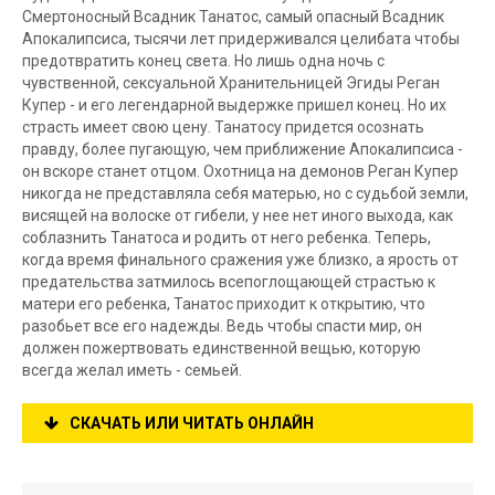
Смертоносный Всадник Танатос, самый опасный Всадник
Апокалипсиса, тысячи лет придерживался целибата чтобы
предотвратить конец света. Но лишь одна ночь с
чувственной, сексуальной Хранительницей Эгиды Реган
Купер - и его легендарной выдержке пришел конец. Но их
страсть имеет свою цену. Танатосу придется осознать
правду, более пугающую, чем приближение Апокалипсиса -
он вскоре станет отцом. Охотница на демонов Реган Купер
никогда не представляла себя матерью, но с судьбой земли,
висящей на волоске от гибели, у нее нет иного выхода, как
соблазнить Танатоса и родить от него ребенка. Теперь,
когда время финального сражения уже близко, а ярость от
предательства затмилось всепоглощающей страстью к
матери его ребенка, Танатос приходит к открытию, что
разобьет все его надежды. Ведь чтобы спасти мир, он
должен пожертвовать единственной вещью, которую
всегда желал иметь - семьей.
СКАЧАТЬ ИЛИ ЧИТАТЬ ОНЛАЙН