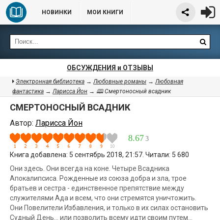
НОВИНКИ
МОИ КНИГИ
ОБСУЖДЕНИЯ и ОТЗЫВЫ
Электронная библиотека
→
Любовные романы
→
Любовная
фантастика
→
Ларисса Йон
→ 🕮 Смертоносный всадник
СМЕРТОНОСНЫЙ ВСАДНИК
Автор:
Ларисса Йон
8.67
3
Книга добавлена: 5 сентябрь 2018, 21:57. Читали: 5 680
Они здесь. Они всегда на коне. Четыре Всадника
Апокалипсиса. Рожденные из союза добра и зла, трое
братьев и сестра - единственное препятствие между
служителями Ада и всем, что они стремятся уничтожить.
Они Повелители Избавления, и только в их силах остановить
Судный День... или позволить всему идти своим путем...