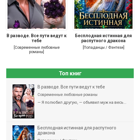
В разводе. Все пути ведут к
Бесплодная истинная для
тебе
распутного дракона
[Современные любовные
[Попаданцы / Фэнтези]
романы]
Топ книг
В разводе. Все пути ведут к тебе
Современные любовные романы
— Я полюбил другую, — объявил муж на весь...
Бесплодная истинная для распутного
дракона