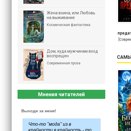
Жена воина, или Любовь
на выживание
Космическая фантастика
предат
[Совре
Дом, куда мужчинам вход
воспрещен
САМЫ
Современная проза
Мнения читателей
Выходи за меня!
Что-то "мода" из в
крайности в крайность - то