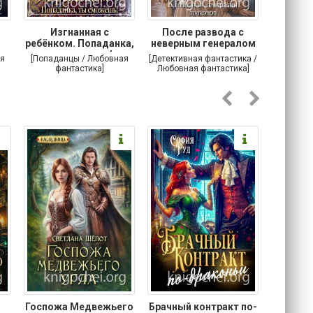
Изгнанная с
После развода с
Осторо
ребёнком. Попаданка,
неверным генералом
маг
ты сможешь!
драконов
я
[Попаданцы / Любовная
[Детективная фантастика /
[Любовн
фантастика]
Любовная фантастика]
Госпожа Медвежьего
Брачный контракт по-
Тр