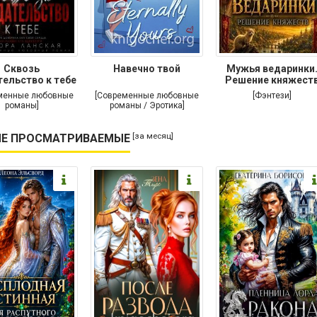
Сквозь
Навечно твой
Мужья ведаринки
ельство к тебе
Решение княжест
менные любовные
[Современные любовные
[Фэнтези]
романы]
романы / Эротика]
[за месяц]
Е ПРОСМАТРИВАЕМЫЕ