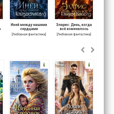
.
Иней между нашими
Эларис: День, когда
Кошачи
в
сердцами
всё изменилось
Котик
[Любовная фантастика]
[Любовная фантастика]
[