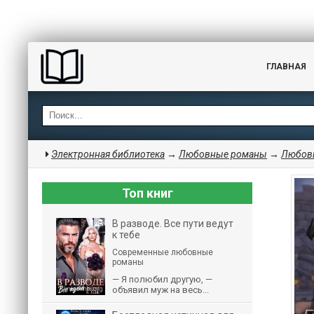
ГЛАВНАЯ
Электронная библиотека
→
Любовные романы
→
Любовн
Топ книг
В разводе. Все пути ведут
к тебе
Современные любовные
романы
— Я полюбил другую, —
объявил муж на весь...