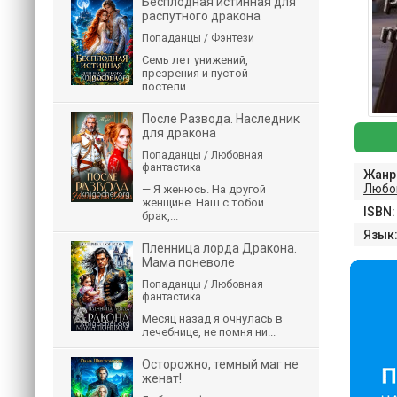
Бесплодная истинная для
распутного дракона
Попаданцы / Фэнтези
Семь лет унижений,
презрения и пустой
постели....
После Развода. Наследник
для дракона
Попаданцы / Любовная
фантастика
Жанр
Любо
— Я женюсь. На другой
женщине. Наш с тобой
ISBN:
брак,...
Язык
Пленница лорда Дракона.
Мама поневоле
Попаданцы / Любовная
фантастика
Месяц назад я очнулась в
лечебнице, не помня ни...
Осторожно, темный маг не
женат!