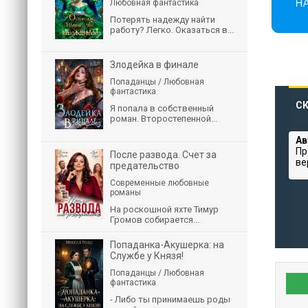
Любовная фантастика
Потерять надежду найти
работу? Легко. Оказаться в...
Злодейка в финале
Попаданцы / Любовная
фантастика
СК
Я попала в собственный
роман. Второстепенной...
Ав
Пр
После развода. Счет за
ве
предательство
Современные любовные
романы
На роскошной яхте Тимур
Громов собирается...
Попаданка-Акушерка: на
Службе у Князя!
Попаданцы / Любовная
фантастика
- Либо ты принимаешь роды