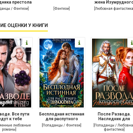
дника престола
жена Изумрудног
дракона
данцы / Фэнтези]
[Фэнтези]
[Любовная фантастика
ИЕ ОЦЕНКИ У КНИГИ
воде. Все пути
Бесплодная истинная
После Развода.
едут к тебе
для распутного
Наследник для
дракона
дракона
менные любовные
[Попаданцы / Фэнтези]
[Попаданцы / Любовна
романы]
фантастика]