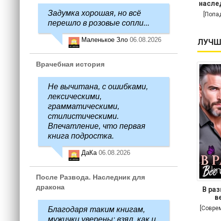
насле
Задумка хорошая, но всё
[Попа
перешло в розовые сопли...
Маленькое Зло
06.08.2026
ЛУЧШ
Врачебная история
Не вычитана, с ошибками,
лексическими,
грамматическими,
стилистическими.
Впечатление, что первая
книга подростка.
ДаКа
06.08.2026
После Развода. Наследник для
дракона
В раз
в
[Совре
Благодаря таким книгам,
мужички уверены: взял, как и