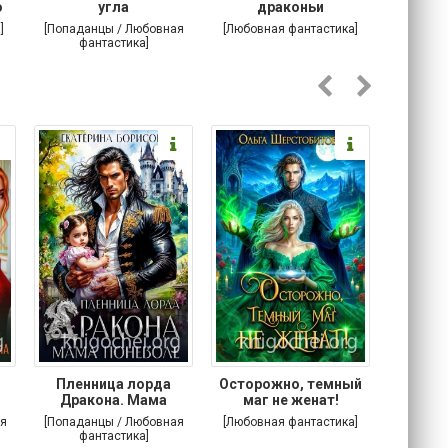
о
угла
драконьи
пр
]
[Попаданцы / Любовная
[Любовная фантастика]
[Детектив
фантастика]
Любовна
Пленница лорда
Осторожно, темный
Злодей
Дракона. Мама
маг не женат!
поневоле
я
[Попаданцы / Любовная
[Любовная фантастика]
[Попада
фантастика]
фа