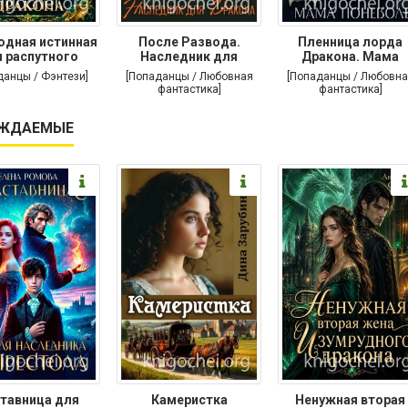
одная истинная
После Развода.
Пленница лорда
 распутного
Наследник для
Дракона. Мама
дракона
дракона
поневоле
данцы / Фэнтези]
[Попаданцы / Любовная
[Попаданцы / Любовна
фантастика]
фантастика]
ЖДАЕМЫЕ
тавница для
Камеристка
Ненужная вторая