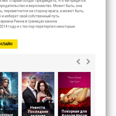
ве мог старый солдат предвидеть, что ей придется
 предательство и вероломство. Может быть, она
, переметнется на сторону врага, а может быть,
 и изберет свой собственный путь.
 Вариана Ринна в границах канона.
014 году и с тех пор перетерпел некоторые
ОНЛАЙН
Фурия д
корол
Невеста.
Покорная для
Последнее
чённые
Короля Нагов
задание