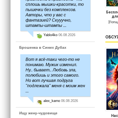
сплошь мышки-красотки, то
пышечки без комплексов.
Беспл
Авторы, что у вас с
для
фантазией? Скууучно,
[Попа
штампы-штампы ...
Yablo4ko
06.08.2026
ОБСУ
Брошенка в Синих Дубах
Вот я всё-таки чего-то не
понимаю. Мужик изменил.
Ну.. бывает.. Любовь зла,
полюбишь и этого самого.
Но вот лучшая подруга
"подлежала" меня с моим жен
...
alex_karno
06.08.2026
Ищу жену-чудовище
Нас