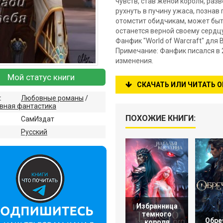
чувств, став женой короля, раз
рухнуть в пучину ужаса, познав
отомстит обидчикам, может быть
останется верной своему сердцу
Фанфик "World of Warcraft" для
Примечание: Фанфик писался в 2
изменения.
Мой статус книги
СКАЧАТЬ ИЛИ ЧИТАТЬ 
:
Любовные романы
/
вная фантастика
ПОХОЖИЕ КНИГИ:
СамИздат
:
Русский
Избранница
темного
Обре
короля